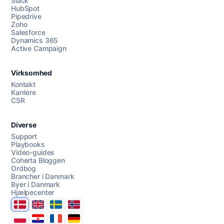
Slack
HubSpot
Pipedrive
Zoho
Salesforce
Dynamics 365
Chat med os
Active Campaign
Virksomhed
AI Campaign Assist
Kontakt
Karriere
CSR
Diverse
Support
Playbooks
Video-guides
Coherta Bloggen
Ordbog
Brancher i Danmark
Byer i Danmark
Hjælpecenter
Danmark
United Kingdom
Sverige
Norge
Polska
Hrvatska
France
Deutschland