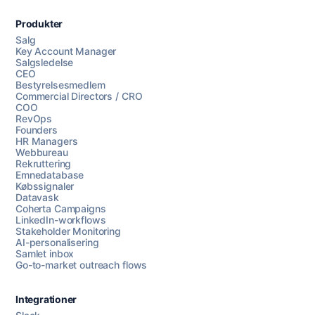
Produkter
Salg
Key Account Manager
Salgsledelse
CEO
Bestyrelsesmedlem
Commercial Directors / CRO
COO
RevOps
Founders
HR Managers
Webbureau
Rekruttering
Emnedatabase
Købssignaler
Datavask
Coherta Campaigns
LinkedIn-workflows
Stakeholder Monitoring
AI-personalisering
Samlet inbox
Go-to-market outreach flows
Integrationer