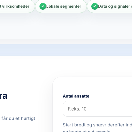
3 virksomheder
Lokale segmenter
Data og signaler
ra
Antal ansatte
får du et hurtigt
Start bredt og snævr derefter ind.
og hente et nyt sample.