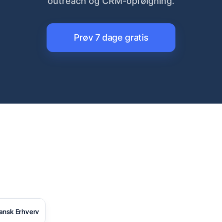
outreach og CRM-opfølgning.
Prøv 7 dage gratis
ansk Erhverv