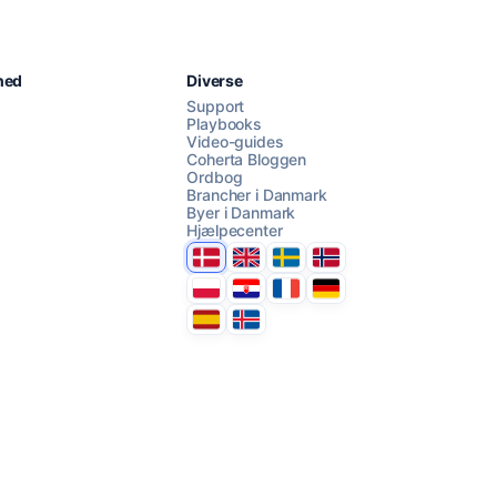
Chat med os
hed
Diverse
Support
Playbooks
Video-guides
AI Campaign Assist
Coherta Bloggen
Ordbog
Brancher i Danmark
Byer i Danmark
Hjælpecenter
Danmark
United Kingdom
Sverige
Norge
Polska
Hrvatska
France
Deutschland
Espana
Ísland