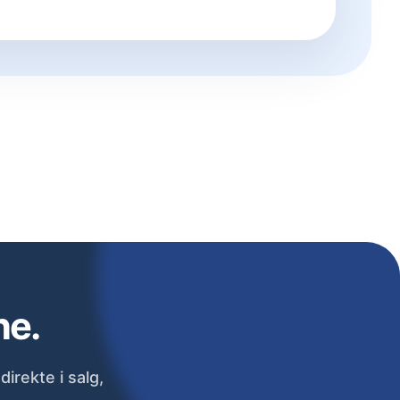
ne.
irekte i salg,