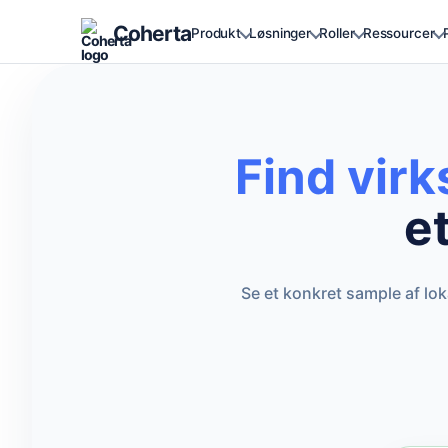
Coherta
Produkt
Løsninger
Roller
Ressourcer
Find vir
e
Se et konkret sample af lo