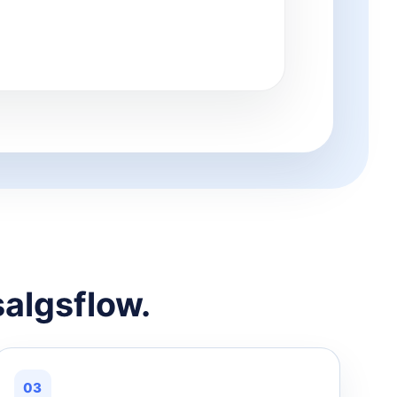
salgsflow.
03