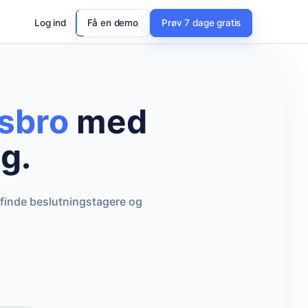
Log ind
Få en demo
Prøv 7 dage gratis
sbro
med
g.
 finde beslutningstagere og