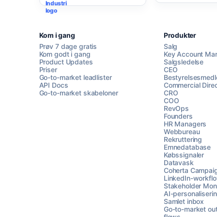
Kom i gang
Produkter
Prøv 7 dage gratis
Salg
Kom godt i gang
Key Account Ma
Product Updates
Salgsledelse
Priser
CEO
Go-to-market leadlister
Bestyrelsesmed
API Docs
Commercial Direc
Go-to-market skabeloner
CRO
COO
RevOps
Founders
HR Managers
Webbureau
Rekruttering
Emnedatabase
Købssignaler
Datavask
Coherta Campai
LinkedIn-workfl
Stakeholder Moni
AI-personaliseri
Samlet inbox
Go-to-market ou
flows