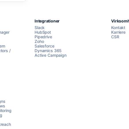
Integrationer
Virksom
Slack
Kontakt
nager
HubSpot
Karriere
Pipedrive
CSR
Zoho
lem
Salesforce
tors /
Dynamics 365
Active Campaign
gns
ows
toring
ng
treach