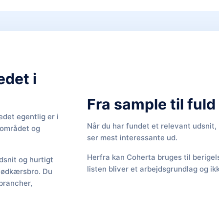
edet i
Fra sample til ful
det egentlig er i
Når du har fundet et relevant udsnit
f området og
ser mest interessante ud.
Herfra kan Coherta bruges til berige
snit og hurtigt
listen bliver et arbejdsgrundlag og ik
 Rødkærsbro. Du
brancher,