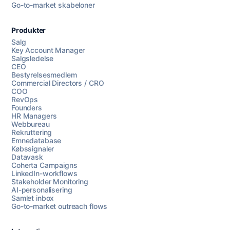
Go-to-market skabeloner
Produkter
Salg
Key Account Manager
Salgsledelse
CEO
Bestyrelsesmedlem
Commercial Directors / CRO
COO
RevOps
Founders
HR Managers
Webbureau
Rekruttering
Emnedatabase
Købssignaler
Datavask
Coherta Campaigns
LinkedIn-workflows
Stakeholder Monitoring
AI-personalisering
Samlet inbox
Go-to-market outreach flows