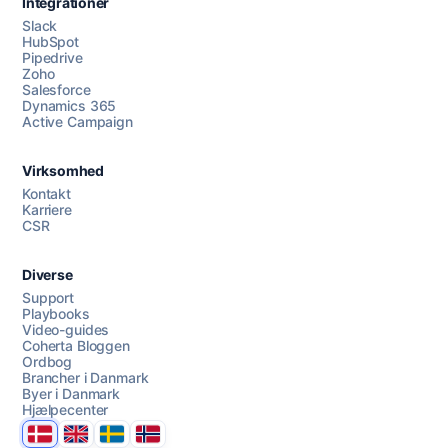
Integrationer
Slack
HubSpot
Pipedrive
Zoho
Salesforce
Dynamics 365
Chat med os
Active Campaign
Virksomhed
AI Campaign Assist
Kontakt
Karriere
CSR
Diverse
Support
Playbooks
Video-guides
Coherta Bloggen
Ordbog
Brancher i Danmark
Byer i Danmark
Hjælpecenter
Danmark
United Kingdom
Sverige
Norge