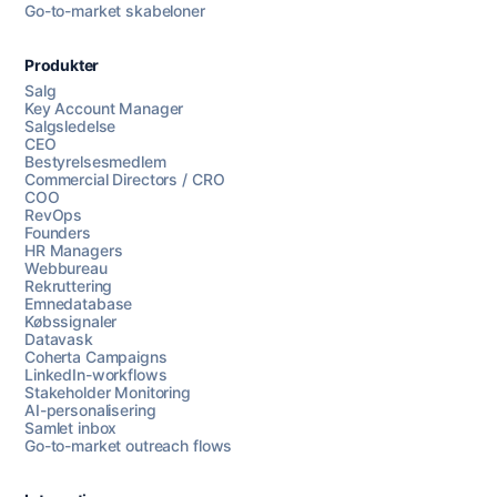
Go-to-market skabeloner
Produkter
Salg
Key Account Manager
Salgsledelse
CEO
Bestyrelsesmedlem
Commercial Directors / CRO
COO
RevOps
Founders
HR Managers
Webbureau
Rekruttering
Emnedatabase
Købssignaler
Datavask
Coherta Campaigns
LinkedIn-workflows
Stakeholder Monitoring
AI-personalisering
Samlet inbox
Go-to-market outreach flows