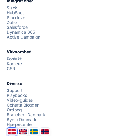
Integrationer
Slack
HubSpot
Pipedrive
Zoho
Salesforce
Dynamics 365
Chat med os
Active Campaign
Virksomhed
AI Campaign Assist
Kontakt
Karriere
CSR
Diverse
Support
Playbooks
Video-guides
Coherta Bloggen
Ordbog
Brancher i Danmark
Byer i Danmark
Hjælpecenter
Danmark
United Kingdom
Sverige
Norge