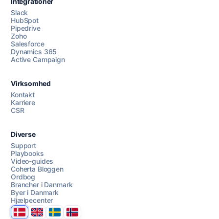
Integrationer
Slack
HubSpot
Pipedrive
Zoho
Salesforce
Dynamics 365
Chat med os
Active Campaign
Virksomhed
AI Campaign Assist
Chat with us
Kontakt
Karriere
CSR
Diverse
Support
Playbooks
Video-guides
Coherta Bloggen
Ordbog
Brancher i Danmark
Byer i Danmark
Hjælpecenter
Danmark
United Kingdom
Sverige
Norge