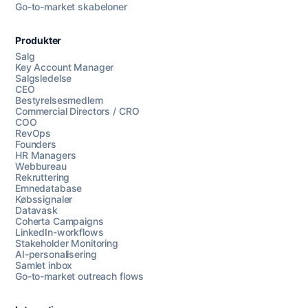
Go-to-market skabeloner
Produkter
Salg
Key Account Manager
Salgsledelse
CEO
Bestyrelsesmedlem
Commercial Directors / CRO
COO
RevOps
Founders
HR Managers
Webbureau
Rekruttering
Emnedatabase
Købssignaler
Datavask
Coherta Campaigns
LinkedIn-workflows
Stakeholder Monitoring
AI-personalisering
Samlet inbox
Go-to-market outreach flows