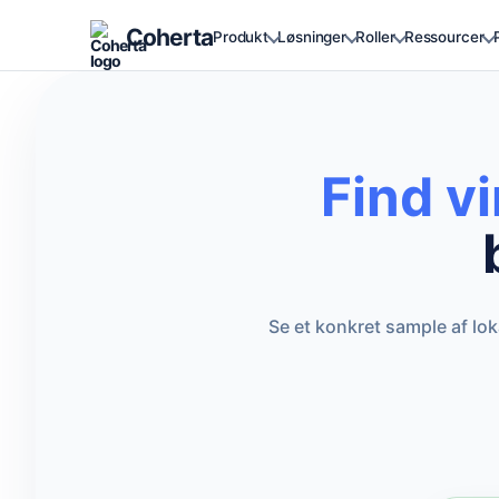
Coherta
Produkt
Løsninger
Roller
Ressourcer
Find v
Se et konkret sample af lo