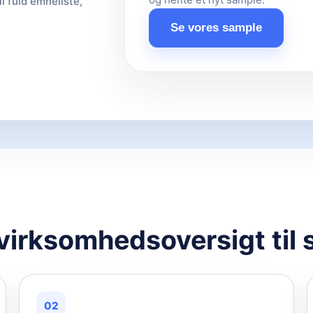
il fuld emneliste,
Se vores sample
 virksomhedsoversigt til 
02