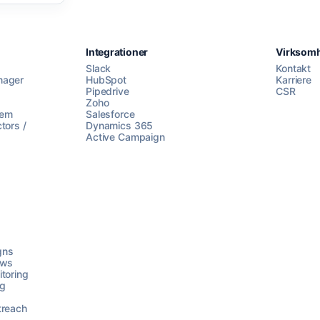
Integrationer
Virksom
Slack
Kontakt
nager
HubSpot
Karriere
Pipedrive
CSR
Zoho
lem
Salesforce
tors /
Dynamics 365
Active Campaign
gns
ows
toring
ng
treach