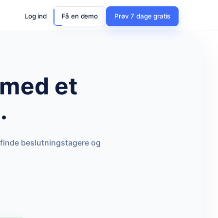
Log ind
Få en demo
Prøv 7 dage gratis
med et
.
 finde beslutningstagere og