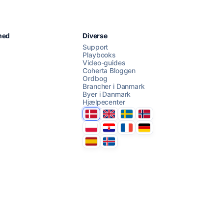
Chat med os
hed
Diverse
Support
Playbooks
Video-guides
AI Campaign Assist
Coherta Bloggen
Ordbog
Brancher i Danmark
Byer i Danmark
Hjælpecenter
Danmark
United Kingdom
Sverige
Norge
Polska
Hrvatska
France
Deutschland
Espana
Ísland