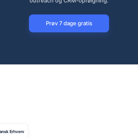
outreach og CRM-opfølgning.
Prøv 7 dage gratis
ansk Erhverv