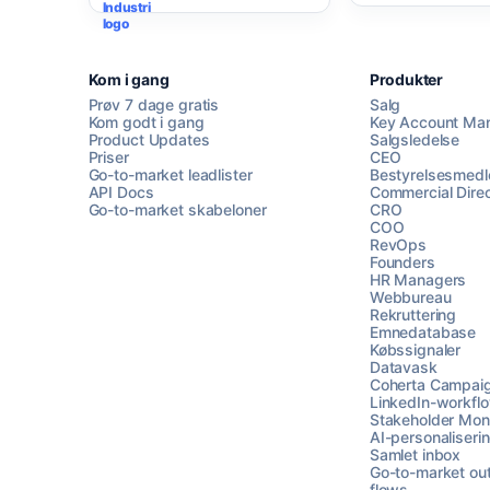
Kom i gang
Produkter
Prøv 7 dage gratis
Salg
Kom godt i gang
Key Account Ma
Product Updates
Salgsledelse
Priser
CEO
Go-to-market leadlister
Bestyrelsesmed
API Docs
Commercial Direc
Go-to-market skabeloner
CRO
COO
RevOps
Founders
HR Managers
Webbureau
Rekruttering
Emnedatabase
Købssignaler
Datavask
Coherta Campai
LinkedIn-workfl
Stakeholder Moni
AI-personaliseri
Samlet inbox
Go-to-market ou
flows