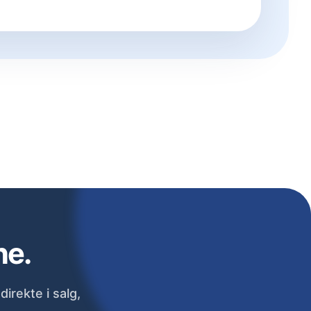
ne.
irekte i salg,