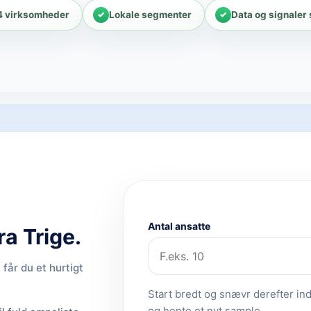
4 virksomheder
Lokale segmenter
Data og signaler
Antal ansatte
a Trige.
får du et hurtigt
Start bredt og snævr derefter ind.
og hente et nyt sample.