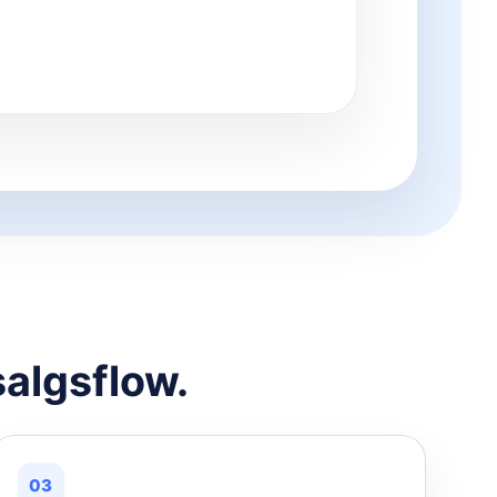
salgsflow.
03