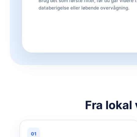
Brug det som første filter, før du går videre t
databerigelse eller løbende overvågning.
Fra lokal
01