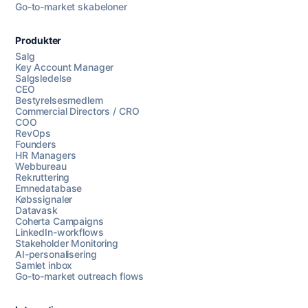
Go-to-market skabeloner
Produkter
Salg
Key Account Manager
Salgsledelse
CEO
Bestyrelsesmedlem
Commercial Directors / CRO
COO
RevOps
Founders
HR Managers
Webbureau
Rekruttering
Emnedatabase
Købssignaler
Datavask
Coherta Campaigns
LinkedIn-workflows
Stakeholder Monitoring
AI-personalisering
Samlet inbox
Go-to-market outreach flows