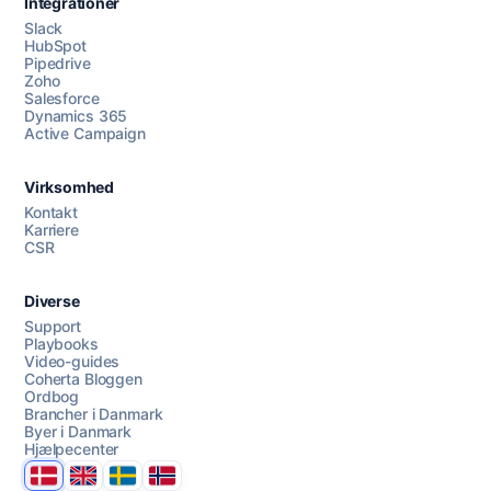
Integrationer
Slack
HubSpot
Pipedrive
Zoho
Salesforce
Dynamics 365
Chat med os
Active Campaign
Virksomhed
AI Campaign Assist
Kontakt
Karriere
CSR
Diverse
Support
Playbooks
Video-guides
Coherta Bloggen
Ordbog
Brancher i Danmark
Byer i Danmark
Hjælpecenter
Danmark
United Kingdom
Sverige
Norge