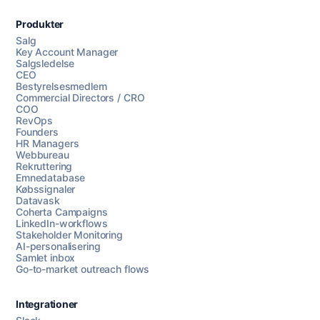
Produkter
Salg
Key Account Manager
Salgsledelse
CEO
Bestyrelsesmedlem
Commercial Directors / CRO
COO
RevOps
Founders
HR Managers
Webbureau
Rekruttering
Emnedatabase
Købssignaler
Datavask
Coherta Campaigns
LinkedIn-workflows
Stakeholder Monitoring
AI-personalisering
Samlet inbox
Go-to-market outreach flows
Integrationer