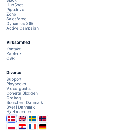
Slack
HubSpot
Pipedrive
Zoho
Salesforce
Dynamics 365
Chat med os
Active Campaign
Virksomhed
AI Campaign Assist
Kontakt
Karriere
CSR
Diverse
Support
Playbooks
Video-guides
Coherta Bloggen
Ordbog
Brancher i Danmark
Byer i Danmark
Hjælpecenter
Danmark
United Kingdom
Sverige
Norge
Polska
Hrvatska
France
Deutschland