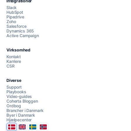
Integrationer
Slack
HubSpot
Pipedrive
Zoho
Salesforce
Dynamics 365
Chat med os
Active Campaign
Virksomhed
AI Campaign Assist
Kontakt
Karriere
CSR
Diverse
Support
Playbooks
Video-guides
Coherta Bloggen
Ordbog
Brancher i Danmark
Byer i Danmark
Hjælpecenter
Danmark
United Kingdom
Sverige
Norge