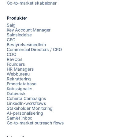
Go-to-market skabeloner
Produkter
Salg
Key Account Manager
Salgsledelse
CEO
Bestyrelsesmedlem
Commercial Directors / CRO
COO
RevOps
Founders
HR Managers
Webbureau
Rekruttering
Emnedatabase
Købssignaler
Datavask
Coherta Campaigns
LinkedIn-workflows
Stakeholder Monitoring
AI-personalisering
Samlet inbox
Go-to-market outreach flows