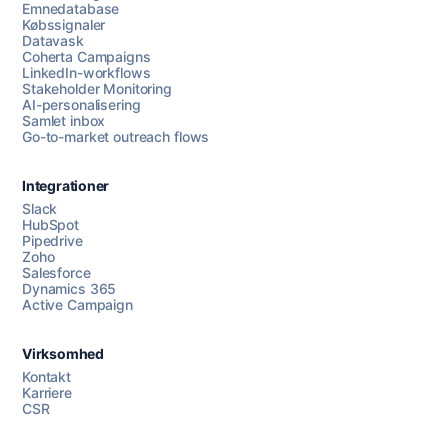
Emnedatabase
Købssignaler
Datavask
Coherta Campaigns
LinkedIn-workflows
Stakeholder Monitoring
AI-personalisering
Samlet inbox
Go-to-market outreach flows
Integrationer
Slack
HubSpot
Pipedrive
Zoho
Salesforce
Dynamics 365
Chat med os
Active Campaign
Virksomhed
AI Campaign Assist
Kontakt
Karriere
CSR