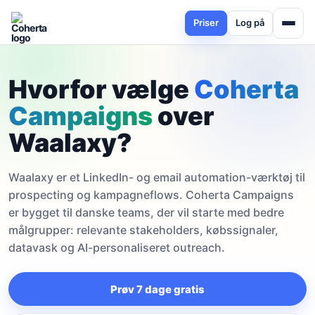
Priser
Log på
Hvorfor vælge
Coherta
Campaigns
over
Waalaxy?
Waalaxy er et LinkedIn- og email automation-værktøj til
prospecting og kampagneflows. Coherta Campaigns
er bygget til danske teams, der vil starte med bedre
målgrupper: relevante stakeholders, købssignaler,
datavask og AI-personaliseret outreach.
Prøv 7 dage gratis