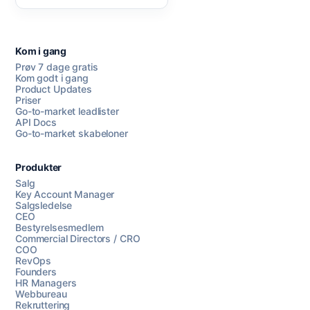
Kom i gang
Prøv 7 dage gratis
Kom godt i gang
Product Updates
Priser
Go-to-market leadlister
API Docs
Go-to-market skabeloner
Produkter
Salg
Key Account Manager
Salgsledelse
CEO
Bestyrelsesmedlem
Commercial Directors / CRO
COO
RevOps
Founders
HR Managers
Webbureau
Rekruttering