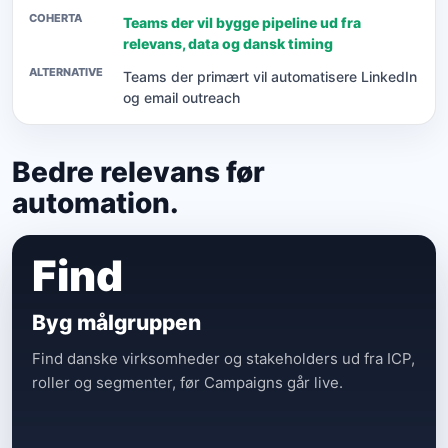
Teams der vil bygge pipeline ud fra
relevans, data og dansk timing
Teams der primært vil automatisere LinkedIn
og email outreach
Bedre relevans før
automation.
Find
Byg målgruppen
Find danske virksomheder og stakeholders ud fra ICP,
roller og segmenter, før Campaigns går live.