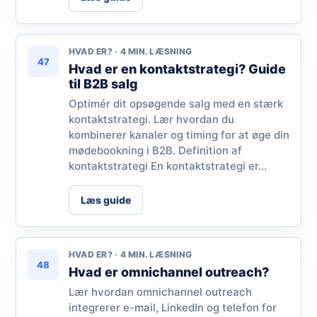
HVAD ER? · 4 MIN. LÆSNING
47
Hvad er en kontaktstrategi? Guide
til B2B salg
Optimér dit opsøgende salg med en stærk
kontaktstrategi. Lær hvordan du
kombinerer kanaler og timing for at øge din
mødebookning i B2B. Definition af
kontaktstrategi En kontaktstrategi er...
Læs guide
Chat med os
HVAD ER? · 4 MIN. LÆSNING
48
Hvad er omnichannel outreach?
Lær hvordan omnichannel outreach
integrerer e-mail, LinkedIn og telefon for
AI Campaign Assist
Chat with us