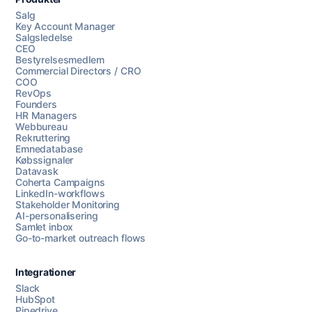
Salg
Key Account Manager
Salgsledelse
CEO
Bestyrelsesmedlem
Commercial Directors / CRO
COO
RevOps
Founders
HR Managers
Webbureau
Rekruttering
Emnedatabase
Købssignaler
Datavask
Coherta Campaigns
LinkedIn-workflows
Stakeholder Monitoring
AI-personalisering
Samlet inbox
Go-to-market outreach flows
Integrationer
Slack
HubSpot
Pipedrive