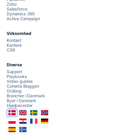
Zoho
Salesforce
Dynamics 365
Chat med os
Active Campaign
Virksomhed
AI Campaign Assist
Kontakt
Karriere
CSR
Diverse
Support
Playbooks
Video-guides
Coherta Bloggen
Ordbog
Brancher i Danmark
Byer i Danmark
Hjælpecenter
Danmark
United Kingdom
Sverige
Norge
Polska
Hrvatska
France
Deutschland
Espana
Ísland