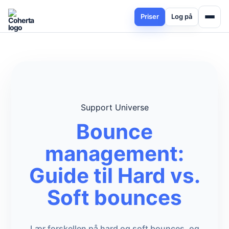
Priser
Log på
Support Universe
Bounce
management:
Guide til Hard vs.
Soft bounces
Lær forskellen på hard og soft bounces, og