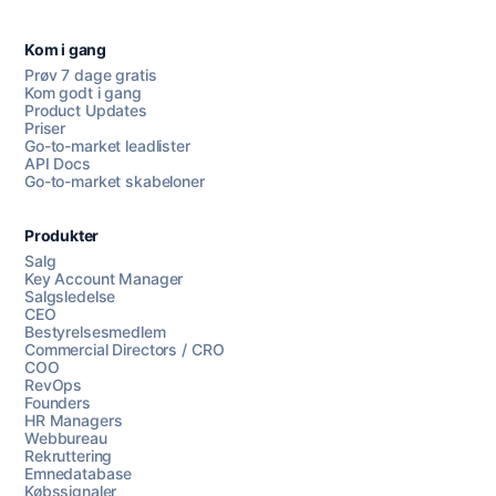
Kom i gang
Prøv 7 dage gratis
Kom godt i gang
Product Updates
Priser
Go-to-market leadlister
API Docs
Go-to-market skabeloner
Produkter
Salg
Key Account Manager
Salgsledelse
CEO
Bestyrelsesmedlem
Commercial Directors / CRO
COO
RevOps
Founders
HR Managers
Webbureau
Rekruttering
Emnedatabase
Købssignaler