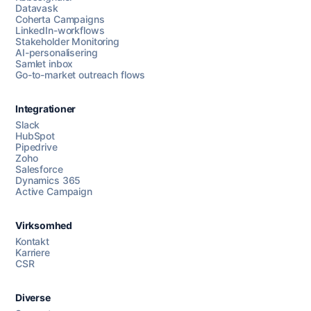
Datavask
Coherta Campaigns
LinkedIn-workflows
Stakeholder Monitoring
AI-personalisering
Samlet inbox
Go-to-market outreach flows
Integrationer
Slack
HubSpot
Pipedrive
Zoho
Salesforce
Dynamics 365
Chat med os
Active Campaign
Virksomhed
AI Campaign Assist
Chat with us
Kontakt
Karriere
CSR
Diverse