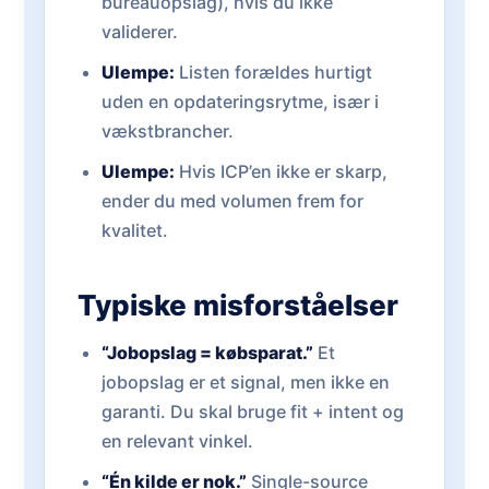
bureauopslag), hvis du ikke
validerer.
Ulempe:
Listen forældes hurtigt
uden en opdateringsrytme, især i
vækstbrancher.
Ulempe:
Hvis ICP’en ikke er skarp,
ender du med volumen frem for
kvalitet.
Typiske misforståelser
“Jobopslag = købsparat.”
Et
jobopslag er et signal, men ikke en
garanti. Du skal bruge fit + intent og
en relevant vinkel.
“Én kilde er nok.”
Single-source