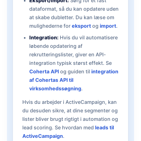
Eksport/import:
Sørg for et fast
dataformat, så du kan opdatere uden
at skabe dubletter. Du kan læse om
mulighederne for
eksport
og
import
.
Integration:
Hvis du vil automatisere
løbende opdatering af
rekrutteringslister, giver en API-
integration typisk størst effekt. Se
Coherta API
og guiden til
integration
af Cohertas API til
virksomhedssøgning
.
Hvis du arbejder i ActiveCampaign, kan
du desuden sikre, at dine segmenter og
lister bliver brugt rigtigt i automation og
lead scoring. Se hvordan med
leads til
ActiveCampaign
.