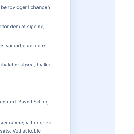
 behov øger I chancen
 for dem at sige nej
res samarbejde mere
ialet er størst, hvilket
Account-Based Selling
over navne; vi finder de
sats. Ved at koble