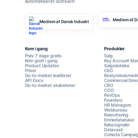
automatiseret outreach
Medlem af D
Medlem af Dansk Industri
Kom i gang
Produkter
Prøv 7 dage gratis
Salg
Kom godt i gang
Key Account Ma
Product Updates
Salgsledelse
Priser
CEO
Go-to-market leadlister
Bestyrelsesmed
API Docs
Commercial Direc
Go-to-market skabeloner
CRO
COO
RevOps
Founders
HR Managers
Webbureau
Rekruttering
Emnedatabase
Købssignaler
Datavask
Coherta Campai