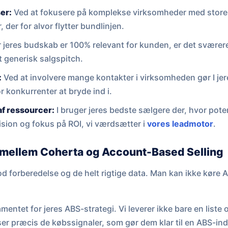
er:
Ved at fokusere på komplekse virksomheder med store
r, der for alvor flytter bundlinjen.
 jeres budskab er 100% relevant for kunden, er det sværere
 generisk salgspitch.
:
Ved at involvere mange kontakter i virksomheden gør I je
 konkurrenter at bryde ind i.
af ressourcer:
I bruger jeres bedste sælgere der, hvor potent
sion og fokus på ROI, vi værdsætter i
vores leadmotor
.
llem Coherta og Account-Based Selling
 forberedelse og de helt rigtige data. Man kan ikke køre 
entet for jeres ABS-strategi. Vi leverer ikke bare en liste 
er præcis de købssignaler, som gør dem klar til en ABS-ind