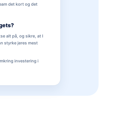
team det kort og det
rgets?
e alt på, og sikre, at I
an styrke jeres mest
mkring investering i