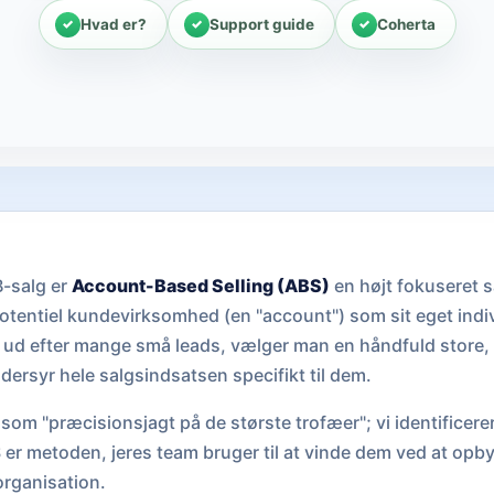
Hvad er?
Support guide
Coherta
B-salg er
Account-Based Selling (ABS)
en højt fokuseret 
otentiel kundevirksomhed (en "account") som sit eget indiv
et ud efter mange små leads, vælger man en håndfuld store,
rsyr hele salgsindsatsen specifikt til dem.
som "præcisionsjagt på de største trofæer"; vi identificer
BS er metoden, jeres team bruger til at vinde dem ved at opb
organisation.