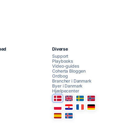
Chat med os
hed
Diverse
Support
Playbooks
Video-guides
AI Campaign Assist
Coherta Bloggen
Ordbog
Brancher i Danmark
Byer i Danmark
Hjælpecenter
Danmark
United Kingdom
Sverige
Norge
Polska
Hrvatska
France
Deutschland
Espana
Ísland