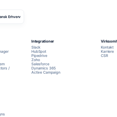
ansk Erhverv
Integrationer
Virksom
Slack
Kontakt
nager
HubSpot
Karriere
Pipedrive
CSR
Zoho
lem
Salesforce
tors /
Dynamics 365
Active Campaign
gns