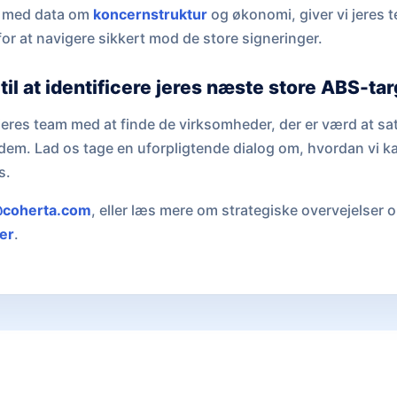
er med data om
koncernstruktur
og økonomi, giver vi jeres 
or at navigere sikkert mod de store signeringer.
til at identificere jeres næste store ABS-ta
e jeres team med at finde de virksomheder, der er værd at sats
e dem. Lad os tage en uforpligtende dialog om, hvordan vi k
s.
coherta.com
, eller læs mere om strategiske overvejelser o
er
.