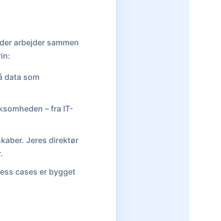
m, der arbejder sammen
in:
på data som
irksomheden – fra IT-
kaber. Jeres direktør
.
ness cases er bygget