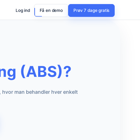
Log ind
Få en demo
Prøv 7 dage gratis
ing (ABS)?
, hvor man behandler hver enkelt