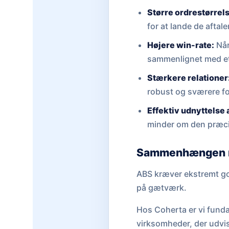
Større ordrestørrels
for at lande de aftale
Højere win-rate:
Når
sammenlignet med et
Stærkere relationer
robust og sværere for
Effektiv udnyttelse 
minder om den præci
Sammenhængen me
ABS kræver ekstremt god
på gætværk.
Hos Coherta er vi fundam
virksomheder, der udvis