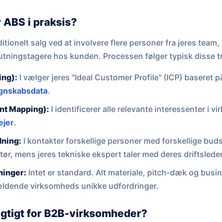
 ABS i praksis?
aditionelt salg ved at involvere flere personer fra jeres tea
lutningstagere hos kunden. Processen følger typisk disse tr
ing):
I vælger jeres "Ideal Customer Profile" (ICP) baseret 
gnskabsdata
.
nt Mapping):
I identificerer alle relevante interessenter i v
ejer
.
dning:
I kontakter forskellige personer med forskellige buds
tør, mens jeres tekniske ekspert taler med deres driftsleder
ninger:
Intet er standard. Alt materiale, pitch-dæk og busi
gældende virksomheds unikke udfordringer.
igtigt for B2B-virksomheder?