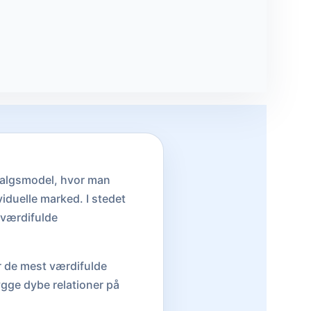
salgsmodel, hvor man
iduelle marked. I stedet
 værdifulde
er de mest værdifulde
ygge dybe relationer på