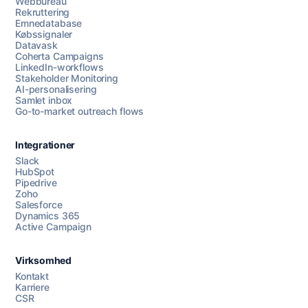
Webbureau
Rekruttering
Emnedatabase
Købssignaler
Datavask
Coherta Campaigns
LinkedIn-workflows
Stakeholder Monitoring
AI-personalisering
Samlet inbox
Go-to-market outreach flows
Integrationer
Slack
HubSpot
Pipedrive
Zoho
Salesforce
Dynamics 365
Chat med os
Active Campaign
Virksomhed
AI Campaign Assist
Kontakt
Karriere
CSR