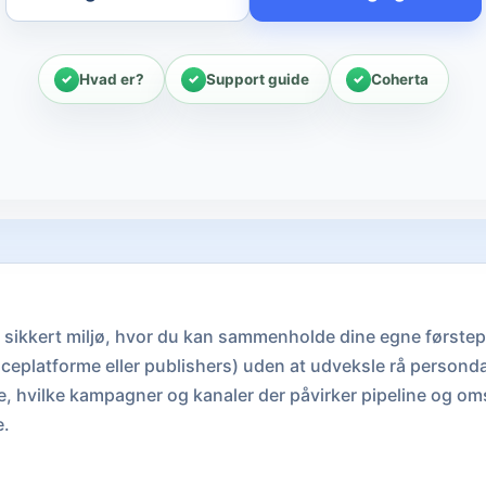
Hvad er?
Support guide
Coherta
t sikkert miljø, hvor du kan sammenholde dine egne første
ceplatforme eller publishers) uden at udveksle rå persondat
ne, hvilke kampagner og kanaler der påvirker pipeline og o
e.