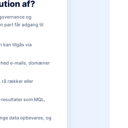
ution af?
, governance og
n part får adgang til
n kan tilgås via
hashed e-mails, domæner
 rå rækker eller
B-resultater som MQL,
 længe data opbevares, og