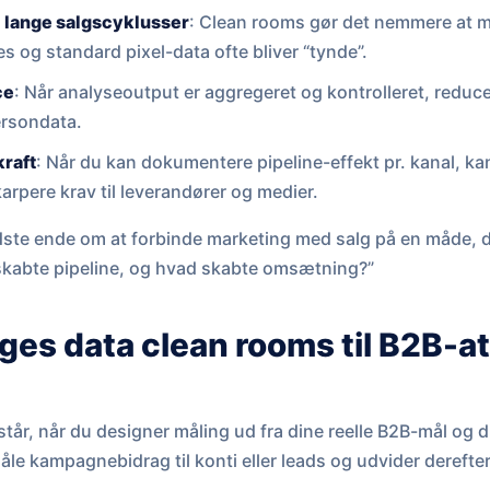
i lange salgscyklusser
: Clean rooms gør det nemmere at m
s og standard pixel-data ofte bliver “tynde”.
ce
: Når analyseoutput er aggregeret og kontrolleret, reduce
persondata.
kraft
: Når du kan dokumentere pipeline-effekt pr. kanal, k
karpere krav til leverandører og medier.
idste ende om at forbinde marketing med salg på en måde, 
skabte pipeline, og hvad skabte omsætning?”
es data clean rooms til B2B-att
tår, når du designer måling ud fra dine reelle B2B-mål og
le kampagnebidrag til konti eller leads og udvider derefte