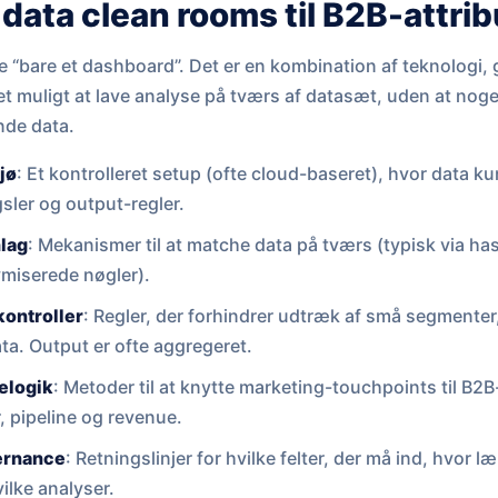
data clean rooms til B2B-attrib
e “bare et dashboard”. Det er en kombination af teknologi
et muligt at lave analyse på tværs af datasæt, uden at noge
nde data.
jø
: Et kontrolleret setup (ofte cloud-baseret), hvor data ku
ler og output-regler.
hlag
: Mekanismer til at matche data på tværs (typisk via 
miserede nøgler).
kontroller
: Regler, der forhindrer udtræk af små segmenter,
a. Output er ofte aggregeret.
lelogik
: Metoder til at knytte marketing-touchpoints til B2
 pipeline og revenue.
vernance
: Retningslinjer for hvilke felter, der må ind, hvor
ilke analyser.