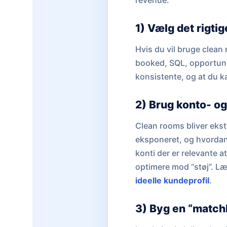
revenue.
1) Vælg det rigti
Hvis du vil bruge clean
booked, SQL, opportunit
konsistente, og at du k
2) Brug konto- og
Clean rooms bliver ekst
eksponeret, og hvordan u
konti der er relevante a
optimere mod “støj”. L
ideelle kundeprofil
.
3) Byg en “match