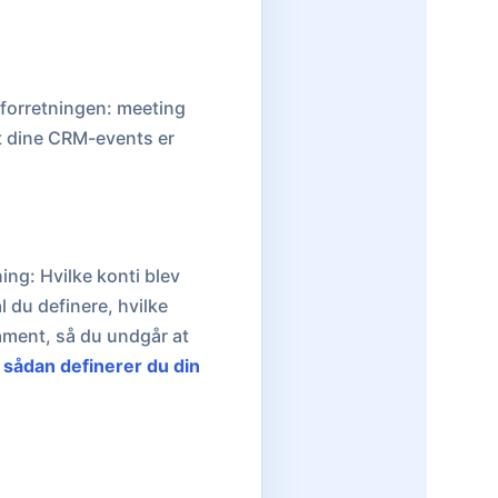
 forretningen: meeting
at dine CRM-events er
ng: Hvilke konti blev
l du definere, hvilke
dament, så du undgår at
:
sådan definerer du din