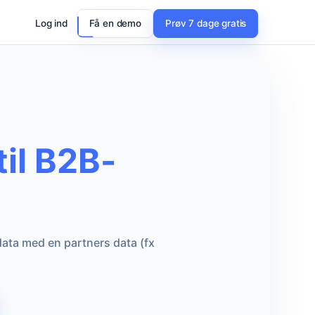
Log ind
Få en demo
Prøv 7 dage gratis
il B2B-
data med en partners data (fx