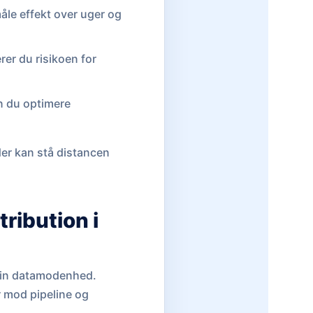
åle effekt over uger og
rer du risikoen for
an du optimere
der kan stå distancen
ribution i
 din datamodenhed.
r mod pipeline og