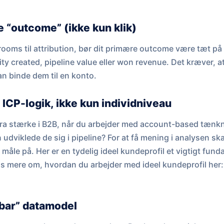
ge “outcome” (ikke kun klik)
 rooms til attribution, bør dit primære outcome være tæt på
y created, pipeline value eller won revenue. Det kræver, 
an binde dem til en konto.
 ICP-logik, ikke kun individniveau
ra stærke i B2B, når du arbejder med account-based tænkni
dviklede de sig i pipeline? For at få mening i analysen ska
t måle på. Her er en tydelig ideel kundeprofil et vigtigt fun
æs mere om, hvordan du arbejder med ideel kundeprofil her
bar” datamodel