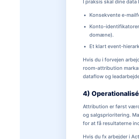
I praksis skal dine dat
Konsekvente e-mailfel
Konto-identifikatore
domæne).
Et klart event-hiera
Hvis du i forvejen arbej
room-attribution markan
dataflow og leadarbejd
4) Operationalisé
Attribution er først væ
og salgsprioritering. 
for at få resultaterne i
Hvis du fx arbejder i A