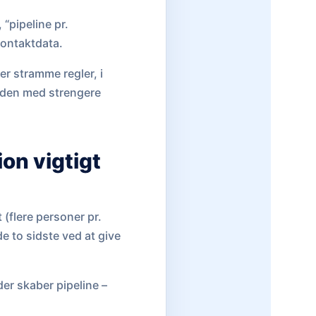
 “pipeline pr.
kontaktdata.
er stramme regler, i
verden med strengere
ion vigtigt
 (flere personer pr.
e to sidste ved at give
er skaber pipeline –