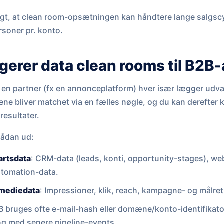
gtigt, at clean room-opsætningen kan håndtere lange salgs
rsoner pr. konto.
erer data clean rooms til B2B-
 en partner (fx en annonceplatform) hver især lægger udva
ne bliver matchet via en fælles nøgle, og du kan derefter 
resultater.
sådan ud:
artsdata
: CRM-data (leads, konti, opportunity-stages), we
utomation-data.
 mediedata
: Impressioner, klik, reach, kampagne- og målr
2B bruges ofte e-mail-hash eller domæne/konto-identifikator
g med senere pipeline-events.