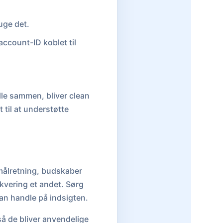
uge det.
ccount-ID koblet til
lle sammen, bliver clean
 til at understøtte
 målretning, budskaber
kvering et andet. Sørg
kan handle på indsigten.
så de bliver anvendelige