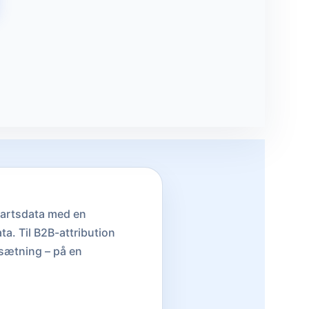
partsdata med en
a. Til B2B-attribution
msætning – på en