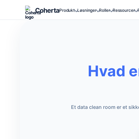
Coherta
Produkt
Løsninger
Roller
Ressourcer
Hvad e
Et data clean room er et sik