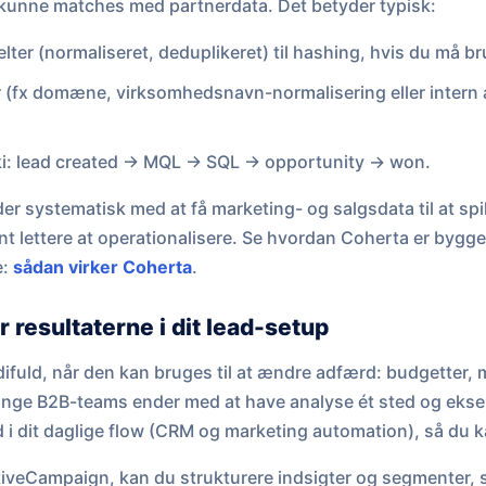
a kunne matches med partnerdata. Det betyder typisk:
ter (normaliseret, deduplikeret) til hashing, hvis du må br
r (fx domæne, virksomhedsnavn-normalisering eller intern a
rki: lead created → MQL → SQL → opportunity → won.
der systematisk med at få marketing- og salgsdata til at spi
t lettere at operationalisere. Se hvordan Coherta er bygget
e:
sådan virker Coherta
.
r resultaterne i dit lead-setup
rdifuld, når den kan bruges til at ændre adfærd: budgetter,
Mange B2B-teams ender med at have analyse ét sted og ekse
nd i dit daglige flow (CRM og marketing automation), så du 
ctiveCampaign, kan du strukturere indsigter og segmenter, 