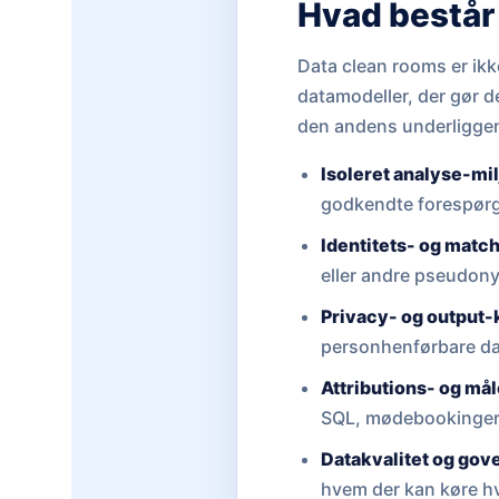
Hvad består 
Data clean rooms er ikk
datamodeller, der gør d
den andens underligge
Isoleret analyse-mil
godkendte forespørgs
Identitets- og matc
eller andre pseudony
Privacy- og output-
personhenførbare dat
Attributions- og må
SQL, mødebookinger,
Datakvalitet og go
hvem der kan køre hv