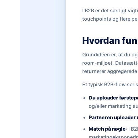
I B2B er det særligt vi
touchpoints og flere pe
Hvordan fung
Grundidéen er, at du og
room-miljøet. Datasætte
returnerer aggregerede 
Et typisk B2B-flow ser 
Du uploader førstep
og/eller marketing a
Partneren uploader
Match på nøgle
: I B
marketingeksponerin