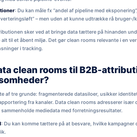
tioner
: Du kan måle fx “andel af pipeline med eksponering”,
verteringsløft” – men uden at kunne udtrække rå bruger-/
tributionen sker ved at bringe data tættere på hinanden und
 alt til et åbent miljø. Det gør clean rooms relevante i en 
ninger i tracking.
ata clean rooms til B2B-attribut
ksomheder?
fte af tre grunde: fragmenterede datasiloer, usikker identitet
apportering fra kanaler. Data clean rooms adresserer især d
 sammenholde mediedata med forretningsresultater.
I
: Du kan komme tættere på at besvare, hvilke kampagner d
ik.