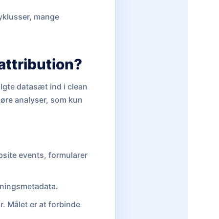
cyklusser, mange
attribution?
lgte datasæt ind i clean
køre analyser, som kun
bsite events, formularer
etningsmetadata.
. Målet er at forbinde