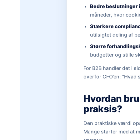
Bedre beslutninger 
måneder, hvor cookie
Stærkere complian
utilsigtet deling af 
Større forhandlings
budgetter og stille s
For B2B handler det i s
overfor CFO’en: “Hvad 
Hvordan brug
praksis?
Den praktiske værdi ops
Mange starter med at må