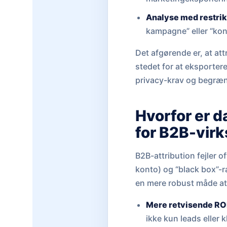
Analyse med restrik
kampagne” eller “kon
Det afgørende er, at at
stedet for at eksportere
privacy-krav og begræns
Hvorfor er d
for B2B-vir
B2B-attribution fejler o
konto) og “black box”-r
en mere robust måde at
Mere retvisende RO
ikke kun leads eller kl