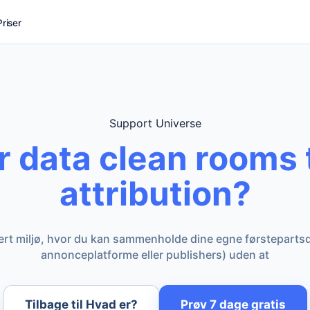
Priser
Support Universe
r data clean rooms t
attribution?
kert miljø, hvor du kan sammenholde dine egne førsteparts
annonceplatforme eller publishers) uden at
Tilbage til Hvad er?
Prøv 7 dage gratis