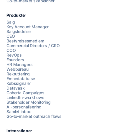
Go-to-market skabeloner
Produkter
Salg
Key Account Manager
Salgsledelse
CEO
Bestyrelsesmedlem
Commercial Directors / CRO
COO
RevOps
Founders
HR Managers
Webbureau
Rekruttering
Emnedatabase
Købssignaler
Datavask
Coherta Campaigns
LinkedIn-workflows
Stakeholder Monitoring
AI-personalisering
Samlet inbox
Go-to-market outreach flows
Integrationer