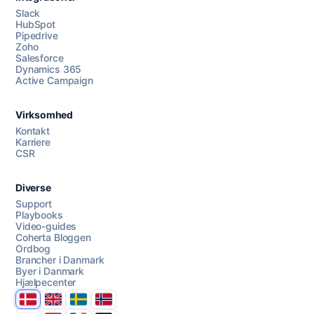
Slack
HubSpot
Pipedrive
Zoho
Salesforce
Dynamics 365
Chat med os
Active Campaign
Virksomhed
AI Campaign Assist
Kontakt
Karriere
CSR
Diverse
Support
Playbooks
Video-guides
Coherta Bloggen
Ordbog
Brancher i Danmark
Byer i Danmark
Hjælpecenter
Danmark
United Kingdom
Sverige
Norge