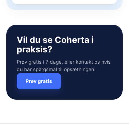
Vil du se Coherta i
praksis?
Prøv gratis i 7 dage, eller kontakt os hvis
du har spørgsmål til opsætningen.
Prøv gratis