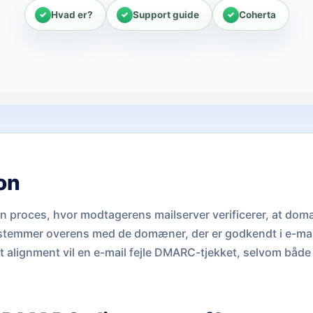
Hvad er?
Support guide
Coherta
ion
 proces, hvor modtagerens mailserver verificerer, at dom
 stemmer overens med de domæner, der er godkendt i e-ma
t alignment vil en e-mail fejle DMARC-tjekket, selvom både