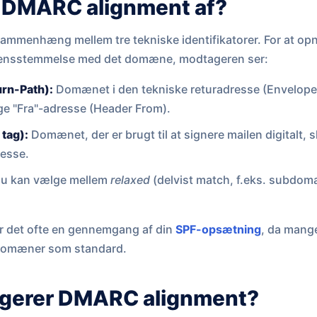
 DMARC alignment af?
ammenhæng mellem tre tekniske identifikatorer. For at opn
erensstemmelse med det domæne, modtageren ser:
rn-Path):
Domænet i den tekniske returadresse (Envelope
ge "Fra"-adresse (Header From).
tag):
Domænet, der er brugt til at signere mailen digitalt,
resse.
u kan vælge mellem
relaxed
(delvist match, f.eks. subdomæn
er det ofte en gennemgang af din
SPF-opsætning
, da mang
 domæner som standard.
ngerer DMARC alignment?