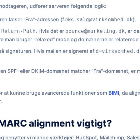
modtageren, udfører serveren følgende logik:
en læser "Fra"-adressen (f.eks.
).
salg@virksomhed.dk
å
. Hvis det er
, er d
Return-Path
bounce@marketing.dk
e man bruger "relaxed" mode og domænerne er relaterede
å signaturen. Hvis mailen er signeret af
d=virksomhed.d
ten SPF- eller DKIM-domænet matcher "Fra"-domænet, er 
or at kunne bruge avancerede funktioner som
BIMI
, da alig
.
DMARC alignment vigtigt?
g benytter vi mange værktøjer: HubSpot, Mailchimp, Sales