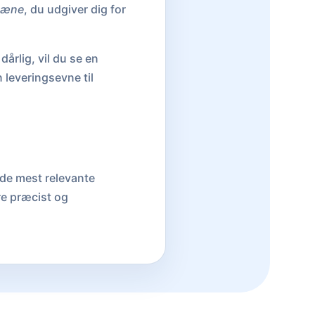
mæne
, du udgiver dig for
dårlig, vil du se en
n leveringsevne til
 de mest relevante
re præcist og