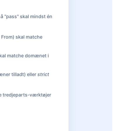
å "pass" skal mindst én
 From) skal matche
 skal matche domænet i
er tilladt) eller
strict
e tredjeparts-værktøjer