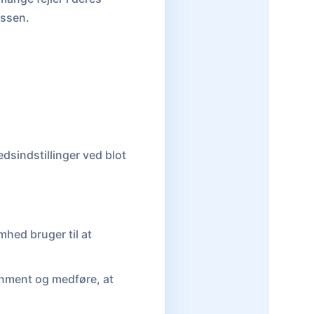
essen.
sindstillinger ved blot
mhed bruger til at
gnment og medføre, at