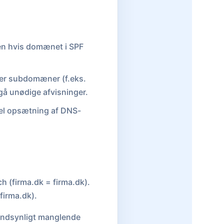
en hvis domænet i SPF
er subdomæner (f.eks.
dgå unødige afvisninger.
el opsætning af DNS-
h (firma.dk = firma.dk).
firma.dk).
andsynligt manglende