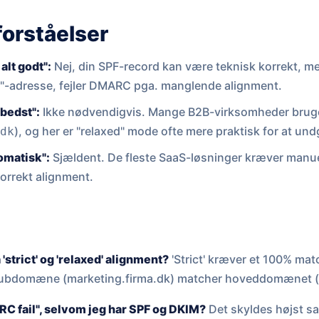
forståelser
alt godt":
Nej, din SPF-record kan være teknisk korrekt, m
a"-adresse, fejler DMARC pga. manglende alignment.
 bedst":
Ikke nødvendigvis. Mange B2B-virksomheder brug
), og her er "relaxed" mode ofte mere praktisk for at un
.dk
omatisk":
Sjældent. De fleste SaaS-løsninger kræver manu
korrekt alignment.
 'strict' og 'relaxed' alignment?
'Strict' kræver et 100% matc
 et subdomæne (marketing.firma.dk) matcher hoveddomænet (
RC fail", selvom jeg har SPF og DKIM?
Det skyldes højst s