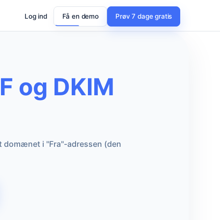
Log ind
Få en demo
Prøv 7 dage gratis
PF og DKIM
at domænet i "Fra"-adressen (den