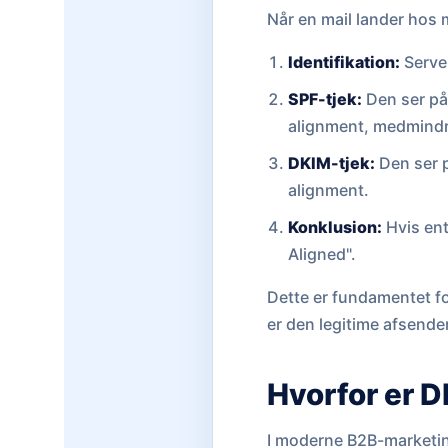
Når en mail lander hos 
Identifikation:
Server
SPF-tjek:
Den ser p
alignment, medmindr
DKIM-tjek:
Den ser p
alignment.
Konklusion:
Hvis en
Aligned".
Dette er fundamentet f
er den legitime afsender
Hvorfor er 
I moderne B2B-marketin