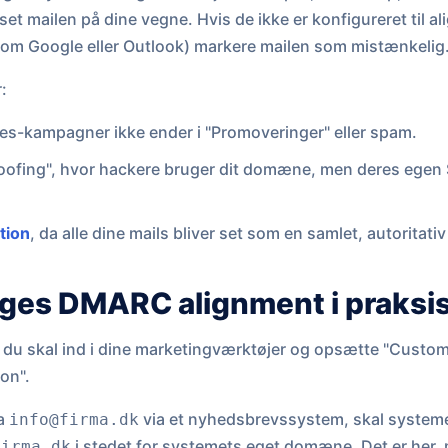
et mailen på dine vegne. Hvis de ikke er konfigureret til al
m Google eller Outlook) markere mailen som mistænkelig
:
es-kampagner ikke ender i "Promoveringer" eller spam.
oofing", hvor hackere bruger dit domæne, men deres egen
tion
, da alle dine mails bliver set som en samlet, autoritativ
ges DMARC alignment i praksi
at du skal ind i dine marketingværktøjer og opsætte "Cust
on".
ra
via et nyhedsbrevssystem, skal systeme
info@firma.dk
i stedet for systemets eget domæne. Det er her, m
firma.dk