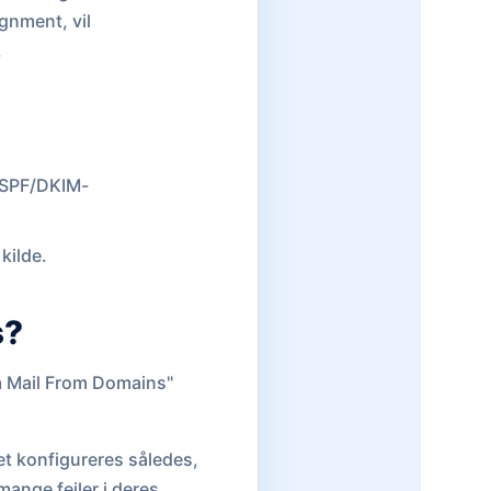
ignment, vil
.
 SPF/DKIM-
 kilde.
s?
om Mail From Domains"
t konfigureres således,
ange fejler i deres