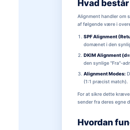
Hvad består
Alignment handler om s
af følgende være i ov
SPF Alignment (Retu
domænet i den synli
DKIM Alignment (d= 
den synlige "Fra"-ad
Alignment Modes:
D
(1:1 præcist match).
For at sikre dette kræv
sender fra deres egne
Hvordan fu