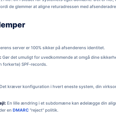
 fordi de glemmer at aligne returadressen med afsenderadr
ulemper
rens server er 100% sikker på afsenderens identitet.
:
Gør det umuligt for uvedkommende at omgå dine sikkerhed
n forkerte) SPF-records.
Det kræver konfiguration i hvert eneste system, din virkso
ejl:
En lille ændring i et subdomæne kan ødelægge din ali
nder en
DMARC
"reject" politik.