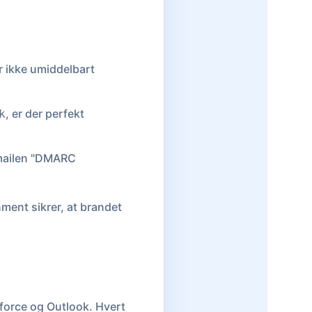
er ikke umiddelbart
.
, er der perfekt
k
mailen "DMARC
nment sikrer, at brandet
force og Outlook. Hvert