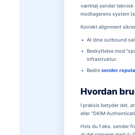
værktøj sender teknisk s
modtagerens system (so
Korrekt alignment sikrer
At dine outbound sal
Beskyttelse mod "sp
infrastruktur.
Bedre
sender reputa
Hvordan bru
I praksis betyder det, 
eller "DKIM Authenticati
Hvis du f.eks. sender f
at det signerer med
d=