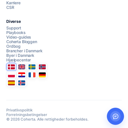
Karriere
CSR
Diverse
Support
Playbooks
Video-guides
Coherta Bloggen
Ordbog
Brancher i Danmark
Byer i Danmark
Hjælpecenter
Danmark
United Kingdom
Sverige
Norge
Polska
Hrvatska
France
Deutschland
Espana
Ísland
Privatlivspolitik
Forretningsbetingelser
© 2026 Coherta. Alle rettigheder forbeholdes.