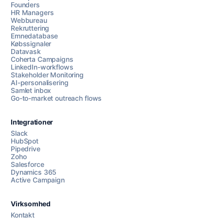
Founders
HR Managers
Webbureau
Rekruttering
Emnedatabase
Købssignaler
Datavask
Coherta Campaigns
LinkedIn-workflows
Stakeholder Monitoring
AI-personalisering
Samlet inbox
Go-to-market outreach flows
Integrationer
Slack
HubSpot
Pipedrive
Zoho
Salesforce
Dynamics 365
Chat med os
Active Campaign
Virksomhed
AI Campaign Assist
Chat with us
Kontakt