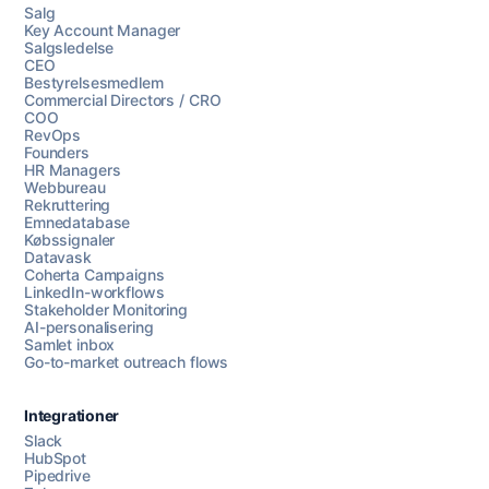
Salg
Key Account Manager
Salgsledelse
CEO
Bestyrelsesmedlem
Commercial Directors / CRO
COO
RevOps
Founders
HR Managers
Webbureau
Rekruttering
Emnedatabase
Købssignaler
Datavask
Coherta Campaigns
LinkedIn-workflows
Stakeholder Monitoring
AI-personalisering
Samlet inbox
Go-to-market outreach flows
Integrationer
Slack
HubSpot
Pipedrive