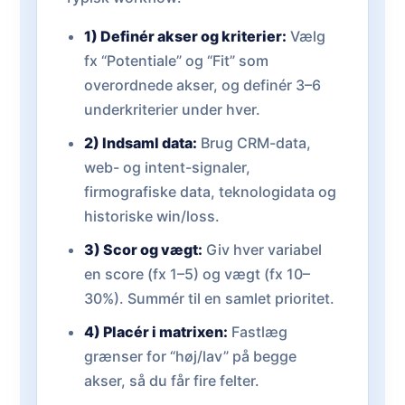
1) Definér akser og kriterier:
Vælg
fx “Potentiale” og “Fit” som
overordnede akser, og definér 3–6
underkriterier under hver.
2) Indsaml data:
Brug CRM-data,
web- og intent-signaler,
firmografiske data, teknologidata og
historiske win/loss.
3) Scor og vægt:
Giv hver variabel
en score (fx 1–5) og vægt (fx 10–
30%). Summér til en samlet prioritet.
4) Placér i matrixen:
Fastlæg
grænser for “høj/lav” på begge
akser, så du får fire felter.