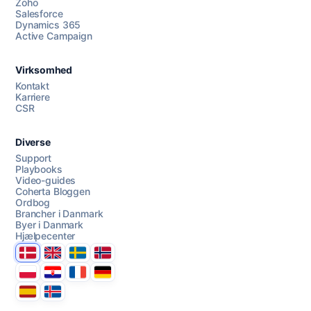
Zoho
Salesforce
Dynamics 365
Chat med os
Active Campaign
Virksomhed
AI Campaign Assist
Kontakt
Karriere
CSR
Diverse
Support
Playbooks
Video-guides
Coherta Bloggen
Ordbog
Brancher i Danmark
Byer i Danmark
Hjælpecenter
Danmark
United Kingdom
Sverige
Norge
Polska
Hrvatska
France
Deutschland
Espana
Ísland