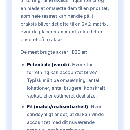
af to ting: dine evalueringskriterier og
en måde at omsætte dem til en prioritet,
som hele teamet kan handle på. I
praksis bliver det ofte til en 2x2-matrix,
hvor du placerer accounts i fire felter
baseret på to akser.
De mest brugte akser i B2B er:
Potentiale (værdi):
Hvor stor
forretning kan account’et blive?
Typisk målt på omsætning, antal
lokationer, antal brugere, købskraft,
vækst, eller estimeret deal size.
Fit (match/realiserbarhed):
Hvor
sandsynligt er det, at du kan vinde
account’et med dit nuværende