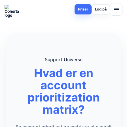
Priser
Log på
Support Universe
Hvad er en
account
prioritization
matrix?
En account prioritization matrix er et simpelt