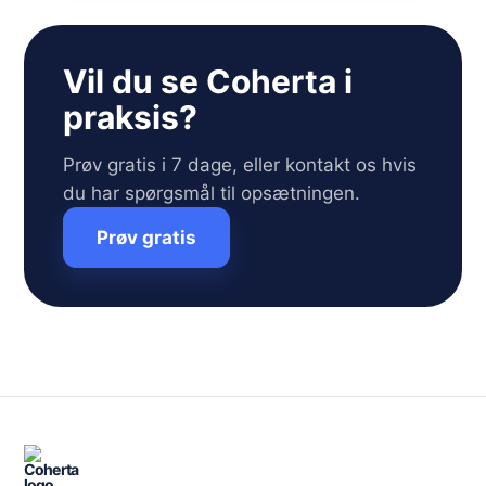
Vil du se Coherta i
praksis?
Prøv gratis i 7 dage, eller kontakt os hvis
du har spørgsmål til opsætningen.
Prøv gratis