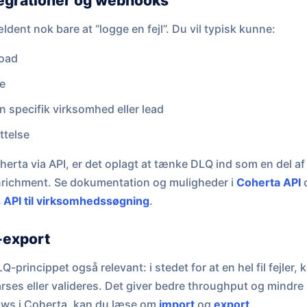
egrationer og webhooks
ældent nok bare at “logge en fejl”. Du vil typisk kunne:
load
pe
n specifik virksomhed eller lead
ttelse
oherta via API, er det oplagt at tænke DLQ ind som en del af 
richment. Se dokumentation og muligheder i
Coherta API
o
s API til virksomhedssøgning
.
-export
-princippet også relevant: i stedet for at en hel fil fejler, 
arses eller valideres. Det giver bedre throughput og mindre
ows i Coherta, kan du læse om
import
og
export
.