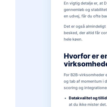
En vigtig detalje er, a
gennemløb og stabilite
en udvej, får du ofte b
Det er også almindelig
besked, der altid får co
hele køen.
Hvorfor er e
virksomhed
For B2B-virksomheder er
og tab af momentum i d
scoring og integratione
Datakvalitet og tillid
at du ikke mister det