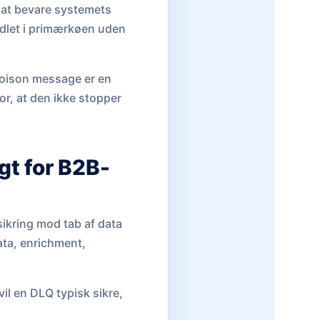
m at bevare systemets
ndlet i primærkøen uden
poison message er en
for, at den ikke stopper
gt for B2B-
sikring mod tab af data
ata, enrichment,
 vil en DLQ typisk sikre,