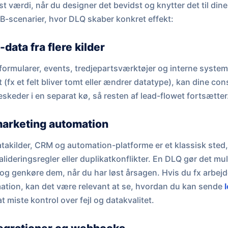
 værdi, når du designer det bevidst og knytter det til dine
2B-scenarier, hvor DLQ skaber konkret effekt:
data fra flere kilder
 formularer, events, tredjepartsværktøjer og interne systeme
(fx et felt bliver tomt eller ændrer datatype), kan dine co
skeder i en separat kø, så resten af lead-flowet fortsætter
marketing automation
takilder, CRM og automation-platforme er et klassisk sted, h
alideringsregler eller duplikatkonflikter. En DLQ gør det mul
g genkøre dem, når du har løst årsagen. Hvis du fx arbejd
ation, kan det være relevant at se, hvordan du kan sende
l
 miste kontrol over fejl og datakvalitet.