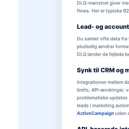
DLQ-mønstret giver mest
flows. Her er typiske B
Lead- og account-
Du samler ofte data fra
pludselig ændrer format 
DLQ lander de fejlede be
Synk til CRM og 
Integrationen mellem da
limits, API-ændringer, v
problematiske updates o
leads i marketing autom
ActiveCampaign
uden at