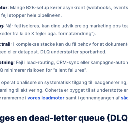
otor
: Mange B2B-setup kører asynkront (webhooks, events
 fejl stopper hele pipeline’en.
ng
: Når fejl isoleres, kan dine udviklere og marketing ops te
keder fra kilde X fejler pga. formatændring”).
trail
: I komplekse stacke kan du få behov for at dokument
ed eller datapost. DLQ understøtter sporbarhed.
ætning
: Fejl i lead-routing, CRM-sync eller kampagne-auto
 minimerer risikoen for “silent failures”.
operationalisere en systematisk tilgang til leadgenerering,
amling til aktivering. Coherta er bygget til at understøtte e
e rammerne i
vores leadmotor
samt i gennemgangen af
såd
es en dead-letter queue (DLQ)