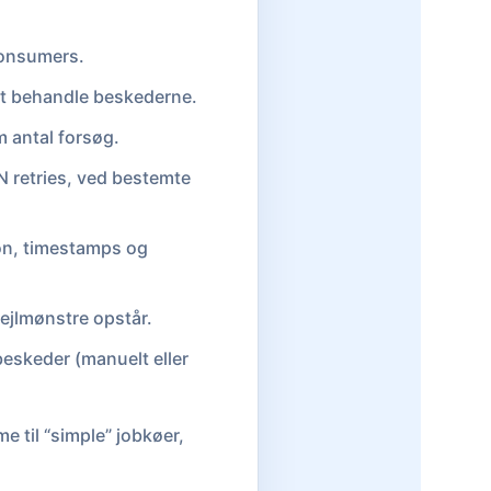
consumers.
 at behandle beskederne.
 antal forsøg.
 N retries, ved bestemte
ion, timestamps og
fejlmønstre opstår.
eskeder (manuelt eller
e til “simple” jobkøer,