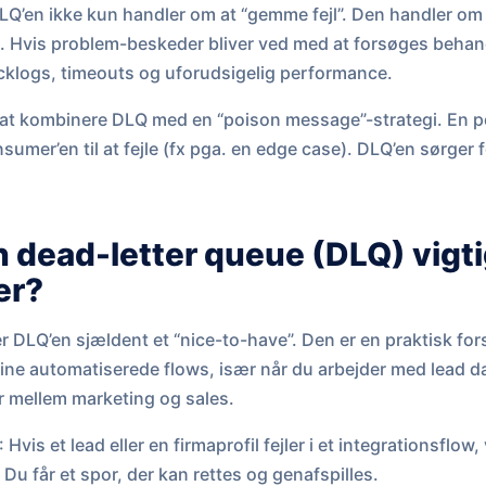
t DLQ’en ikke kun handler om at “gemme fejl”. Den handler o
t. Hvis problem-beskeder bliver ved med at forsøges beha
acklogs, timeouts og uforudsigelig performance.
t at kombinere DLQ med en “poison message”-strategi. En 
nsumer’en til at fejle (fx pga. en edge case). DLQ’en sørger 
n dead-letter queue (DLQ) vigti
er?
 DLQ’en sjældent et “nice-to-have”. Den er en praktisk for
ine automatiserede flows, især når du arbejder med lead d
r mellem marketing og sales.
: Hvis et lead eller en firmaprofil fejler i et integrationsflow,
. Du får et spor, der kan rettes og genafspilles.