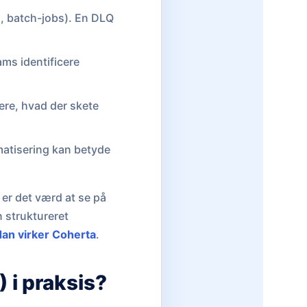
, batch-jobs). En DLQ
ams identificere
ere, hvad der skete
matisering kan betyde
 er det værd at se på
n struktureret
an virker Coherta
.
 i praksis?