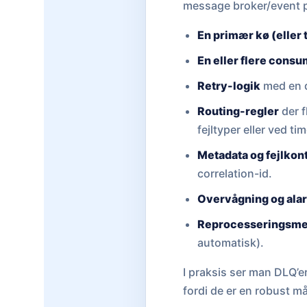
message broker/event p
En primær kø (eller 
En eller flere cons
Retry-logik
med en d
Routing-regler
der f
fejltyper eller ved ti
Metadata og fejlkon
correlation-id.
Overvågning og ala
Reprocesseringsm
automatisk).
I praksis ser man DLQ’er
fordi de er en robust må