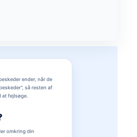
 beskeder ender, når de
beskeder”, så resten af
at fejlsøge.
?
ler omkring din