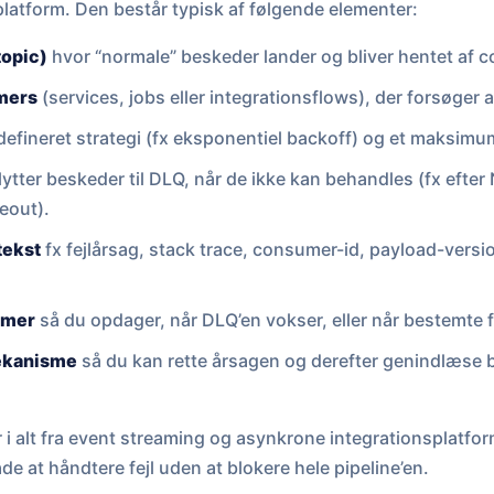
latform. Den består typisk af følgende elementer:
topic)
hvor “normale” beskeder lander og bliver hentet af 
umers
(services, jobs eller integrationsflows), der forsøger
efineret strategi (fx eksponentiel backoff) og et maksimum
lytter beskeder til DLQ, når de ikke kan behandles (fx efter
meout).
tekst
fx fejlårsag, stack trace, consumer-id, payload-vers
rmer
så du opdager, når DLQ’en vokser, eller når bestemte 
ekanisme
så du kan rette årsagen og derefter genindlæse b
 i alt fra event streaming og asynkrone integrationsplatform
de at håndtere fejl uden at blokere hele pipeline’en.