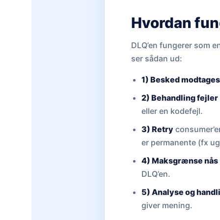
Hvordan fun
DLQ’en fungerer som en 
ser sådan ud:
1) Besked modtage
2) Behandling fejler
eller en kodefejl.
3) Retry
consumer’en 
er permanente (fx ug
4) Maksgrænse nås
DLQ’en.
5) Analyse og handl
giver mening.