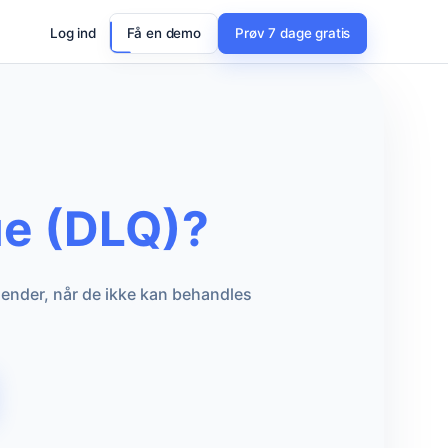
Log ind
Få en demo
Prøv 7 dage gratis
ue (DLQ)?
 ender, når de ikke kan behandles