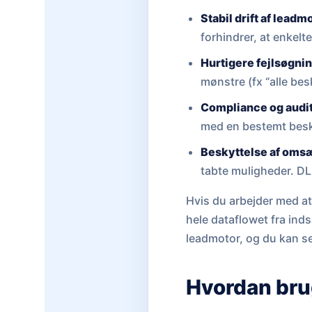
Stabil drift af leadm
forhindrer, at enkelte
Hurtigere fejlsøgni
mønstre (fx “alle bes
Compliance og audit 
med en bestemt besk
Beskyttelse af oms
tabte muligheder. DLQ
Hvis du arbejder med at 
hele dataflowet fra inds
leadmotor, og du kan s
Hvordan brug