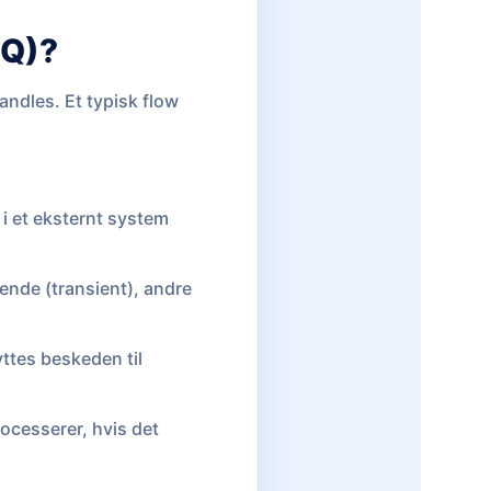
LQ)?
andles. Et typisk flow
 i et eksternt system
ående (transient), andre
lyttes beskeden til
ocesserer, hvis det