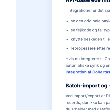
API-baserede int
I integrationer er det sj
se den originale pay
se fejlkode og fejlty
knytte beskeden til e
reprocessere efter re
Hvis du integrerer til C
automatiske synk og en
integration af Coherta
Batch-import og 
Ved import/export er DLQ
records, der ikke kan p
du arbejder med datafl