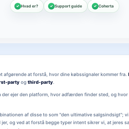
Hvad er?
Support guide
Coherta
et afgørende at forstå, hvor dine købssignaler kommer fra.
rst-party
og
third-party
.
em der ejer den platform, hvor adfærden finder sted, og hvor
inationen af disse to som "den ultimative salgsindsigt"; vi 
 jer, og ved at forstå begge typer intent sikrer vi, at jeres 