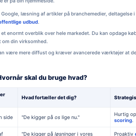
ke er på din hjemmeside.
Google, læsning af artikler på branchemedier, deltagelse i
offentlige udbud
.
g et enormt overblik over hele markedet. Du kan opdage kø
t om din virksomhed.
n være mere diffust og kræver avancerede værktøjer at de
vornår skal du bruge hvad?
er
Hvad fortæller det dig?
Strategi
Hurtig o
n side
"De kigger på
os
lige nu."
scoring
.
af
"De kigger på
løsninger
i vores
Proaktiv