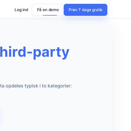
Log ind
Få en demo
Prøv 7 dage gratis
third-party
a opdeles typisk i to kategorier: