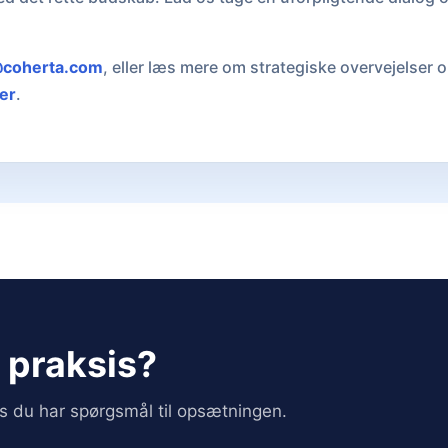
coherta.com
, eller læs mere om strategiske overvejelser o
er
.
i praksis?
vis du har spørgsmål til opsætningen.