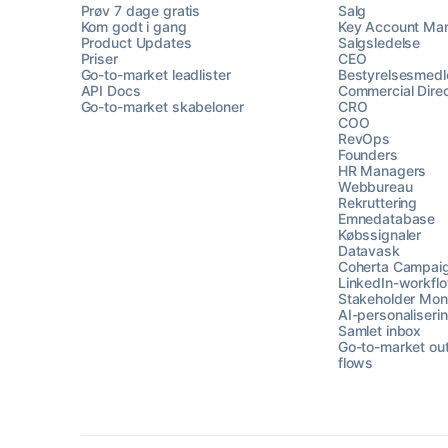
Prøv 7 dage gratis
Salg
Kom godt i gang
Key Account Ma
Product Updates
Salgsledelse
Priser
CEO
Go-to-market leadlister
Bestyrelsesmed
API Docs
Commercial Direc
Go-to-market skabeloner
CRO
COO
RevOps
Founders
HR Managers
Webbureau
Rekruttering
Emnedatabase
Købssignaler
Datavask
Coherta Campai
LinkedIn-workfl
Stakeholder Moni
AI-personaliseri
Samlet inbox
Go-to-market ou
flows