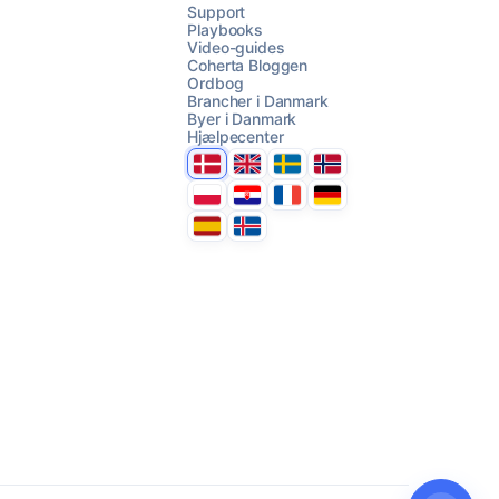
Support
Playbooks
Video-guides
AI Campaign Assist
Chat with us
Coherta Bloggen
Ordbog
Brancher i Danmark
Byer i Danmark
Hjælpecenter
Danmark
United Kingdom
Sverige
Norge
Polska
Hrvatska
France
Deutschland
Espana
Ísland