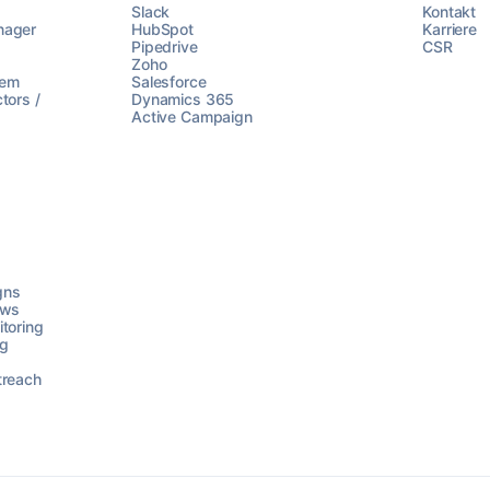
Slack
Kontakt
nager
HubSpot
Karriere
Pipedrive
CSR
Zoho
lem
Salesforce
tors /
Dynamics 365
Active Campaign
gns
ows
toring
ng
treach