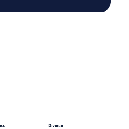
Chat med os
hed
Diverse