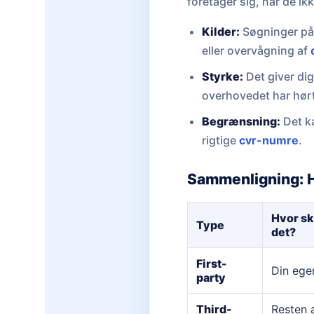
foretager sig, når de ik
Kilder:
Søgninger på 
eller overvågning af
Styrke:
Det giver di
overhovedet har hør
Begrænsning:
Det ka
rigtige
cvr-numre
.
Sammenligning: H
Hvor sk
Type
det?
First-
Din ege
party
Third-
Resten 