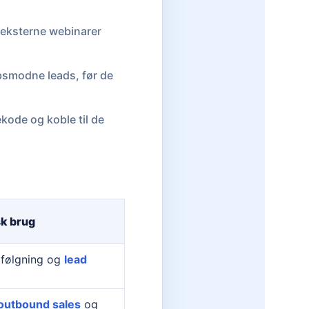
 eksterne webinarer
bsmodne leads, før de
kode og koble til de
sk brug
pfølgning og
lead
outbound sales
og