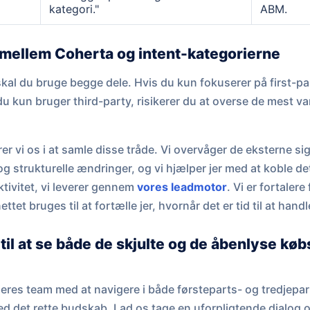
kategori."
ABM.
llem Coherta og intent-kategorierne
skal du bruge begge dele. Hvis du kun fokuserer på first-par
u kun bruger third-party, risikerer du at overse de mest va
r vi os i at samle disse tråde. Vi overvåger de eksterne sig
g strukturelle ændringer, og vi hjælper jer med at koble det 
ktivitet, vi leverer gennem
vores leadmotor
. Vi er fortalere
ttet bruges til at fortælle jer, hvornår det er tid til at handl
til at se både de skjulte og de åbenlyse købs
pe jeres team med at navigere i både førsteparts- og tredjepar
med det rette budskab. Lad os tage en uforpligtende dialog 