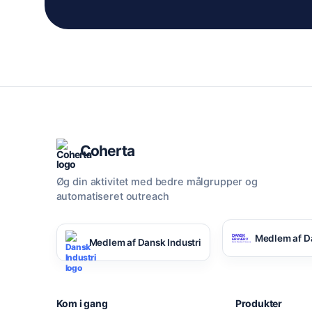
Coherta
Øg din aktivitet med bedre målgrupper og
automatiseret outreach
Medlem af D
Medlem af Dansk Industri
Kom i gang
Produkter