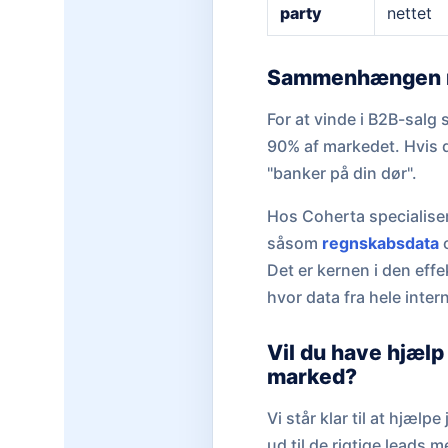
party
nettet
Sammenhængen me
For at vinde i B2B-salg 
90% af markedet. Hvis d
"banker på din dør".
Hos Coherta specialisere
såsom
regnskabsdata
o
Det er kernen i den effe
hvor data fra hele interne
Vil du have hjælp 
marked?
Vi står klar til at hjæl
ud til de rigtige leads 