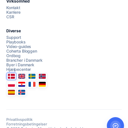
Virksomhed
AI Campaign Assist
Chat with us
Kontakt
Karriere
CSR
Diverse
Support
Playbooks
Video-guides
Coherta Bloggen
Ordbog
Brancher i Danmark
Byer i Danmark
Hjælpecenter
Danmark
United Kingdom
Sverige
Norge
Polska
Hrvatska
France
Deutschland
Espana
Ísland
Privatlivspolitik
Forretningsbetingelser