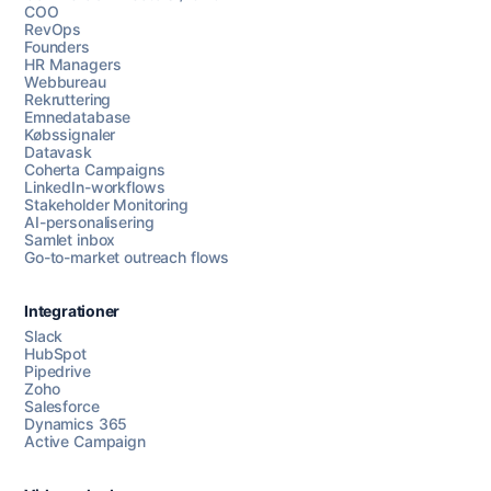
COO
RevOps
Founders
HR Managers
Webbureau
Rekruttering
Emnedatabase
Købssignaler
Datavask
Coherta Campaigns
LinkedIn-workflows
Stakeholder Monitoring
AI-personalisering
Samlet inbox
Go-to-market outreach flows
Integrationer
Slack
HubSpot
Pipedrive
Zoho
Salesforce
Dynamics 365
Chat med os
Active Campaign