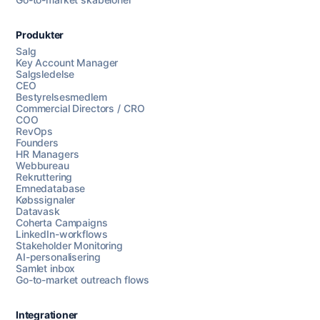
Produkter
Salg
Key Account Manager
Salgsledelse
CEO
Bestyrelsesmedlem
Commercial Directors / CRO
COO
RevOps
Founders
HR Managers
Webbureau
Rekruttering
Emnedatabase
Købssignaler
Datavask
Coherta Campaigns
LinkedIn-workflows
Stakeholder Monitoring
AI-personalisering
Samlet inbox
Go-to-market outreach flows
Integrationer