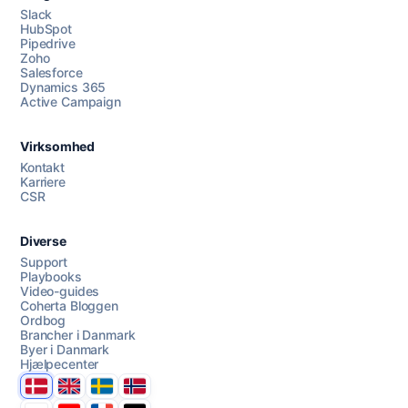
Slack
HubSpot
Pipedrive
Zoho
Salesforce
Dynamics 365
Chat med os
Active Campaign
Virksomhed
AI Campaign Assist
Kontakt
Karriere
CSR
Diverse
Support
Playbooks
Video-guides
Coherta Bloggen
Ordbog
Brancher i Danmark
Byer i Danmark
Hjælpecenter
Danmark
United Kingdom
Sverige
Norge