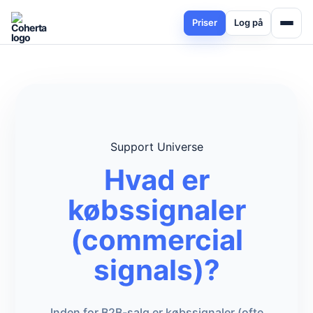
Priser
Log på
Support Universe
Hvad er
købssignaler
(commercial
signals)?
Inden for B2B-salg er købssignaler (ofte