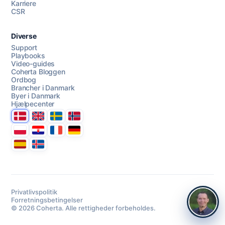
Karriere
CSR
Diverse
Support
Playbooks
Video-guides
Coherta Bloggen
Ordbog
Brancher i Danmark
Byer i Danmark
Hjælpecenter
Danmark
United Kingdom
Sverige
Norge
Polska
Hrvatska
France
Deutschland
Espana
Ísland
Privatlivspolitik
Forretningsbetingelser
© 2026 Coherta. Alle rettigheder forbeholdes.