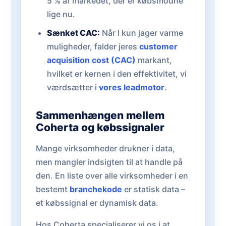
5 % af markedet, der er købsmodne
lige nu.
Sænket CAC:
Når I kun jager varme
muligheder, falder jeres
customer
acquisition cost (CAC)
markant,
hvilket er kernen i den effektivitet, vi
værdsætter i
vores leadmotor
.
Sammenhængen mellem
Coherta og købssignaler
Mange virksomheder drukner i data,
men mangler indsigten til at handle på
den. En liste over alle virksomheder i en
bestemt
branchekode
er statisk data –
et købssignal er dynamisk data.
Hos Coherta specialiserer vi os i at