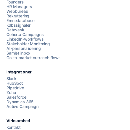
Founders
HR Managers
Webbureau
Rekruttering
Emnedatabase
Købssignaler
Datavask
Coherta Campaigns
LinkedIn-workflows
Stakeholder Monitoring
AI-personalisering
Samlet inbox
Go-to-market outreach flows
Integrationer
Slack
HubSpot
Pipedrive
Zoho
Salesforce
Dynamics 365
Chat med os
Active Campaign
Virksomhed
AI Campaign Assist
Kontakt