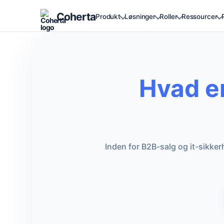
Coherta
Produkt
Løsninger
Roller
Ressourcer
Hvad er
Inden for B2B-salg og it-sikker