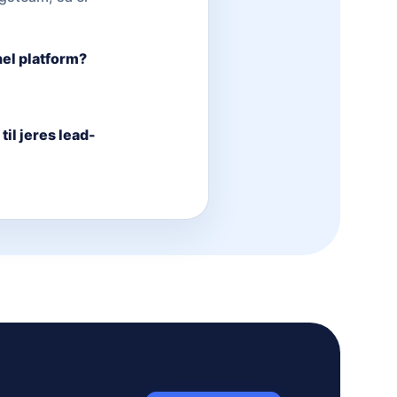
nel platform?
til jeres lead-