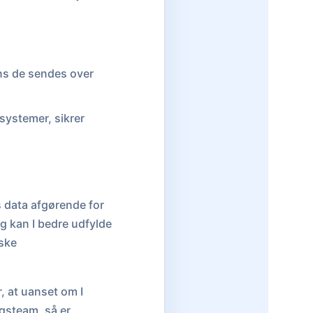
ens de sendes over
s systemer, sikrer
s data afgørende for
ng kan I bedre udfylde
ske
, at uanset om I
lgsteam, så er