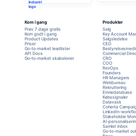
Kom i gang
Produkter
Prøv 7 dage gratis
Salg
Kom godt i gang
Key Account Ma
Product Updates
Salgsledelse
Priser
CEO
Go-to-market leadlister
Bestyrelsesmed
API Docs
Commercial Direc
Go-to-market skabeloner
CRO
COO
RevOps
Founders
HR Managers
Webbureau
Rekruttering
Emnedatabase
Købssignaler
Datavask
Coherta Campai
LinkedIn-workfl
Stakeholder Moni
AI-personaliseri
Samlet inbox
Go-to-market ou
flows