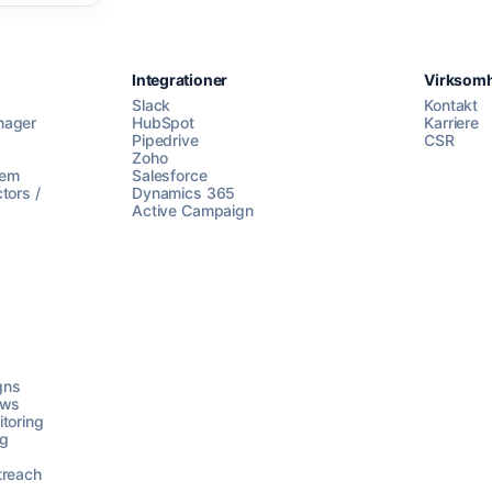
Integrationer
Virksom
Slack
Kontakt
nager
HubSpot
Karriere
Pipedrive
CSR
Zoho
lem
Salesforce
tors /
Dynamics 365
Active Campaign
gns
ows
toring
ng
treach