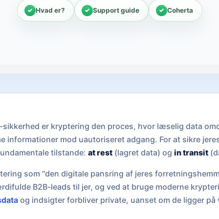
Hvad er?
Support guide
Coherta
t-sikkerhed er kryptering den proces, hvor læselig data om
e informationer mod uautoriseret adgang. For at sikre jeres
fundamentale tilstande:
at rest
(lagret data) og
in transit
(d
tering som "den digitale pansring af jeres forretningshemm
ærdifulde B2B-leads til jer, og ved at bruge moderne krypter
sdata
og indsigter forbliver private, uanset om de ligger på 