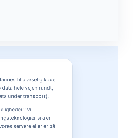
dannes til ulæselig kode
 data hele vejen rundt,
ata under transport).
eligheder"; vi
ingsteknologier sikrer
vores servere eller er på