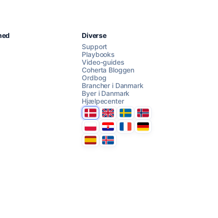
Chat med os
hed
Diverse
Support
Playbooks
Video-guides
AI Campaign Assist
Chat with us
Coherta Bloggen
Ordbog
Brancher i Danmark
Byer i Danmark
Hjælpecenter
Danmark
United Kingdom
Sverige
Norge
Polska
Hrvatska
France
Deutschland
Espana
Ísland