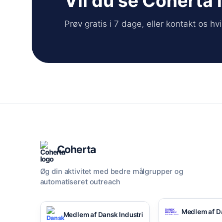
Vil du se Coherta 
Prøv gratis i 7 dage, eller kontakt os h
Coherta
Øg din aktivitet med bedre målgrupper og
automatiseret outreach
Medlem af D
Medlem af Dansk Industri