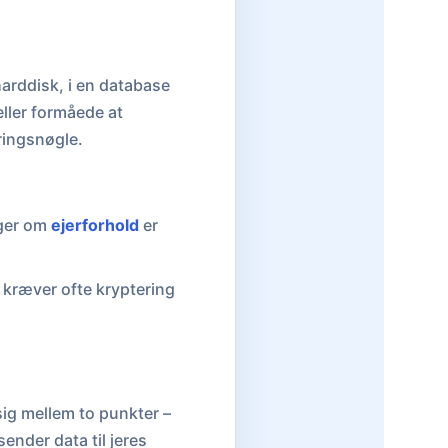
harddisk, i en database
eller formåede at
ringsnøgle.
ger om
ejerforhold
er
kræver ofte kryptering
sig mellem to punkter –
sender data til jeres