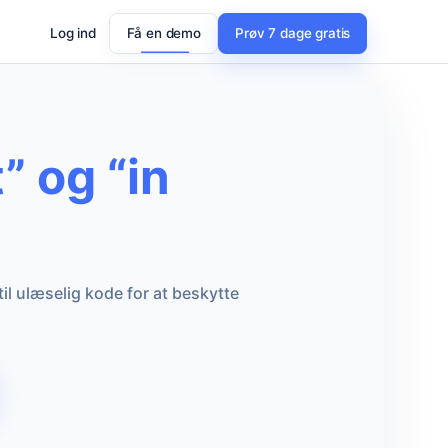
Log ind
Få en demo
Prøv 7 dage gratis
” og “in
il ulæselig kode for at beskytte