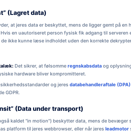
t” (Lagret data)
yder, at jeres data er beskyttet, mens de ligger gemt på en 
. Hvis en uautoriseret person fysisk fik adgang til serveren 
e de ikke kunne læse indholdet uden den korrekte dekrypte
talæk:
Det sikrer, at følsomme
regnskabsdata
og oplysnin
fysiske hardware bliver kompromitteret.
sikkerhedsstandarder og jeres
databehandleraftale (DPA)
lde GDPR.
ansit” (Data under transport)
 (også kaldet "in motion") beskytter data, mens de bevæger 
s platform til jeres webbrowser, eller når jeres
leadmotor