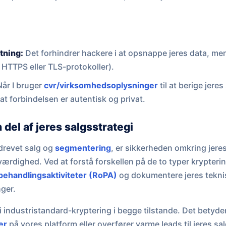
tning:
Det forhindrer hackere i at opsnappe jeres data, m
ia HTTPS eller TLS-protokoller).
år I bruger
cvr/virksomhedsoplysninger
til at berige jere
 at forbindelsen er autentisk og privat.
del af jeres salgsstrategi
drevet salg og
segmentering
, er sikkerheden omkring jere
værdighed. Ved at forstå forskellen på de to typer krypteri
behandlingsaktiviteter (RoPA)
og dokumentere jeres tekni
ger.
 industristandard-kryptering i begge tilstande. Det betyder
er
på vores platform eller overfører varme leads til jeres sa