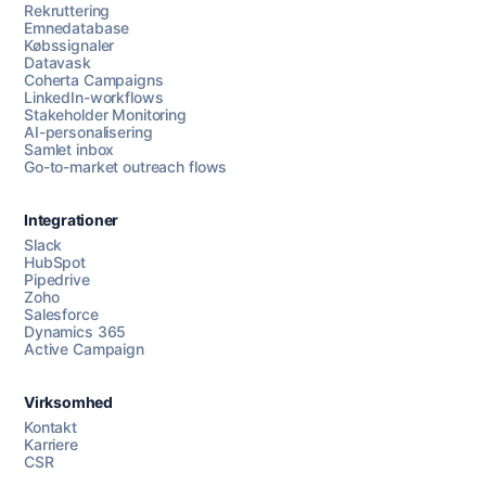
Rekruttering
Emnedatabase
Købssignaler
Datavask
Coherta Campaigns
LinkedIn-workflows
Stakeholder Monitoring
AI-personalisering
Samlet inbox
Go-to-market outreach flows
Integrationer
Slack
HubSpot
Pipedrive
Zoho
Salesforce
Dynamics 365
Chat med os
Active Campaign
Virksomhed
AI Campaign Assist
Kontakt
Karriere
CSR