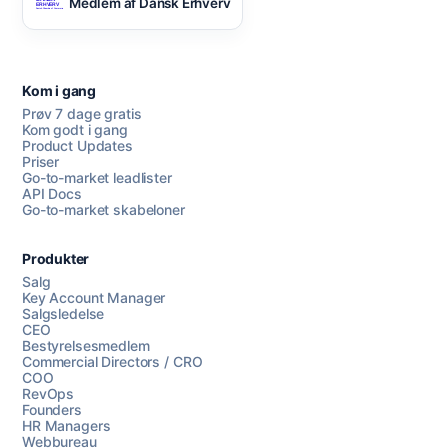
Medlem af Dansk Erhverv
Kom i gang
Prøv 7 dage gratis
Kom godt i gang
Product Updates
Priser
Go-to-market leadlister
API Docs
Go-to-market skabeloner
Produkter
Salg
Key Account Manager
Salgsledelse
CEO
Bestyrelsesmedlem
Commercial Directors / CRO
COO
RevOps
Founders
HR Managers
Webbureau