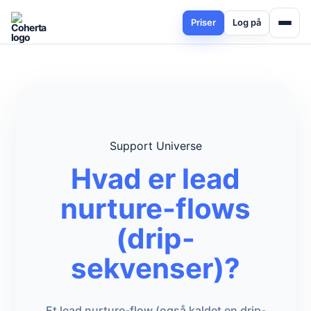
Priser
Log på
Support Universe
Hvad er lead
nurture-flows
(drip-
sekvenser)?
Et lead nurture-flow (også kaldet en drip-