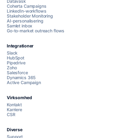
Datavask
Coherta Campaigns
LinkedIn-workflows
Stakeholder Monitoring
AI-personalisering
Samlet inbox
Go-to-market outreach flows
Integrationer
Slack
HubSpot
Pipedrive
Zoho
Salesforce
Dynamics 365
Chat med os
Active Campaign
Virksomhed
AI Campaign Assist
Chat with us
Kontakt
Karriere
CSR
Diverse
Support