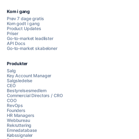
Kom i gang
Prøv 7 dage gratis
Kom godt i gang
Product Updates
Priser
Go-to-market leadlister
API Docs
Go-to-market skabeloner
Produkter
Salg
Key Account Manager
Salgsledelse
CEO
Bestyrelsesmedlem
Commercial Directors / CRO
COO
RevOps
Founders
HR Managers
Webbureau
Rekruttering
Emnedatabase
Købssignaler