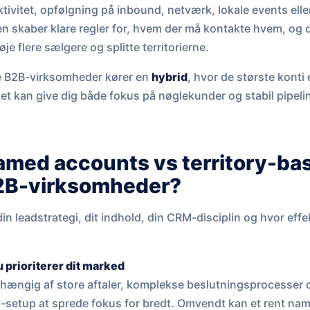
ivitet, opfølgning på inbound, netværk, lokale events ell
llen skaber klare regler for, hvem der må kontakte hvem, og
føje flere sælgere og splitte territorierne.
ge B2B-virksomheder kører en
hybrid
, hvor de største konti
 Det kan give dig både fokus på nøglekunder og stabil pipelin
amed accounts vs territory-bas
 B2B-virksomheder?
din leadstrategi, dit indhold, din CRM-disciplin og hvor effe
u prioriterer dit marked
afhængig af store aftaler, komplekse beslutningsprocesser o
tory-setup at sprede fokus for bredt. Omvendt kan et rent 