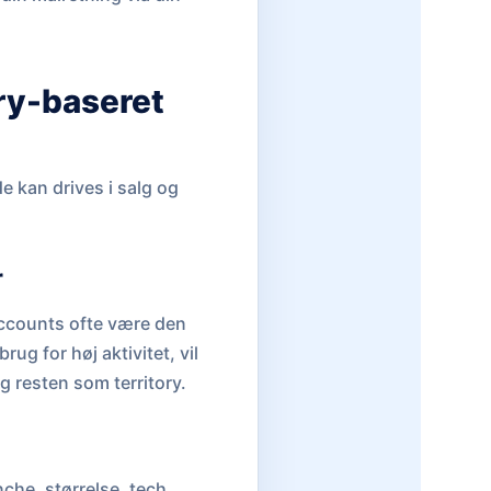
ry-baseret
 kan drives i salg og
r
 accounts ofte være den
ug for høj aktivitet, vil
 resten som territory.
che, størrelse, tech