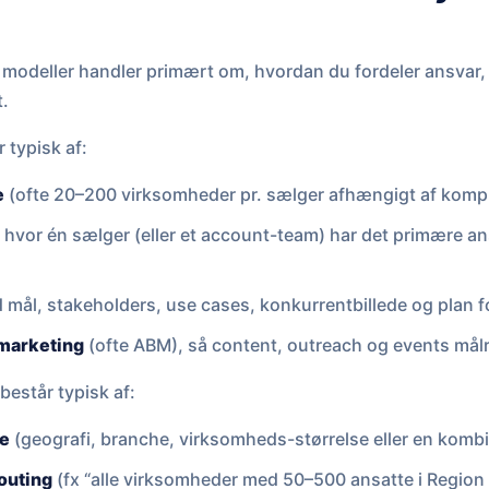
 modeller handler primært om, hvordan du fordeler ansvar, p
.
 typisk af:
e
(ofte 20–200 virksomheder pr. sælger afhængigt af kompl
, hvor én sælger (eller et account-team) har det primære ans
mål, stakeholders, use cases, konkurrentbillede og plan f
marketing
(ofte ABM), så content, outreach og events målr
består typisk af:
ie
(geografi, branche, virksomheds-størrelse eller en kombi
routing
(fx “alle virksomheder med 50–500 ansatte i Region 