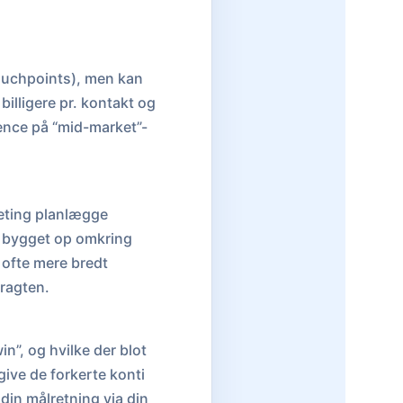
touchpoints), men kan
billigere pr. kontakt og
rence på “mid-market”-
keting planlægge
e bygget op omkring
 ofte mere bredt
tragten.
n”, og hvilke der blot
give de forkerte konti
din målretning via din