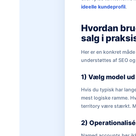
ideelle kundeprofil
.
Hvordan bru
salg i praksi
Her er en konkret måde 
understøttes af SEO og
1) Vælg model ud
Hvis du typisk har lang
mest logiske ramme. Hvis
territory være stærkt.
2) Operationalisé
Named accounts bør ikk