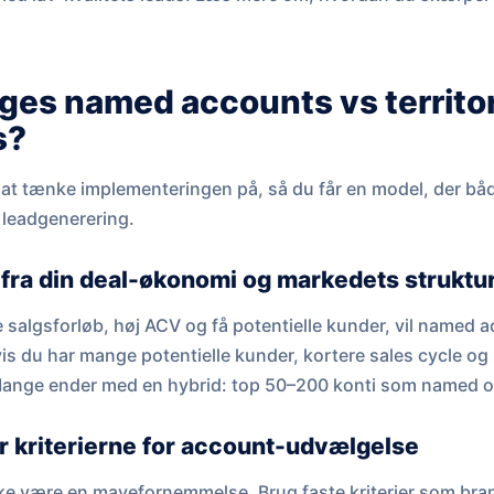
ges named accounts vs territo
s?
at tænke implementeringen på, så du får en model, der både
 leadgenerering.
 fra din deal-økonomi og markedets struktu
e salgsforløb, høj ACV og få potentielle kunder, vil named
 du har mange potentielle kunder, kortere sales cycle og br
 Mange ender med en hybrid: top 50–200 konti som named og
r kriterierne for account-udvælgelse
e være en mavefornemmelse. Brug faste kriterier som bran