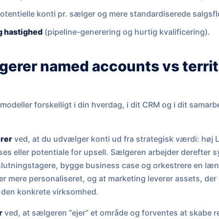
otentielle konti pr. sælger og mere standardiserede salgsf
g hastighed
(pipeline-generering og hurtig kvalificering).
gerer named accounts vs terri
 modeller forskelligt i din hverdag, i dit CRM og i dit sama
rer
ved, at du udvælger konti ud fra strategisk værdi: høj L
es eller potentiale for upsell. Sælgeren arbejder derefter 
eslutningstagere, bygge business case og orkestrere en læ
er mere personaliseret, og at marketing leverer assets, der
l den konkrete virksomhed.
r
ved, at sælgeren “ejer” et område og forventes at skabe r