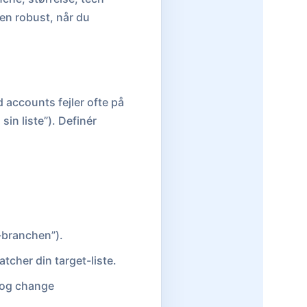
len robust, når du
 accounts fejler ofte på
in liste”). Definér
X-branchen”).
tcher din target-liste.
i og change