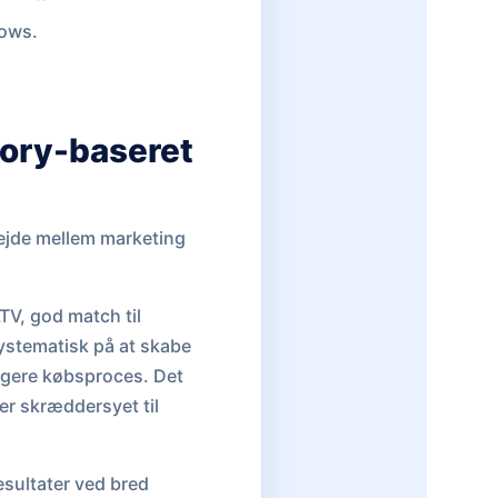
lows.
tory-baseret
rbejde mellem marketing
TV, god match til
systematisk på at skabe
ngere købsproces. Det
 er skræddersyet til
esultater ved bred