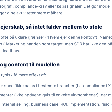
eografi, compliance-krav eller købssignaler. Det gør model
gør dine aktiviteter mere målbare.
ejerskab, så intet falder mellem to stole
er ofte på uklare grænser (“Hvem ejer denne konto?”). Named
(“Marketing har den som target, men SDR har ikke den på s
it leadflow.
 og content til modellen
typisk få mere effekt af:
er specifikke pains i bestemte brancher (fx “compliance i 
menter (ikke nødvendigvis til enkelte virksomheder), der ma
internal selling: business case, ROI, implementation, risic