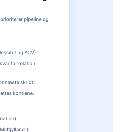
rioriterer pipeline og
eksitet og ACV).
var for relation,
or næste skridt.
ettes kontiene.
nation).
Midtjylland”).