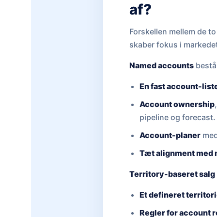
af?
Forskellen mellem de to
skaber fokus i markedet
Named accounts
består
En fast account-list
Account ownership
pipeline og forecast.
Account-planer
med 
Tæt alignment med 
Territory-baseret salg
Et defineret territor
Regler for account 