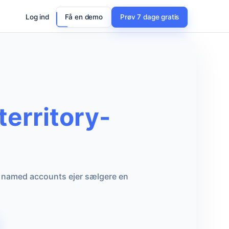
Log ind
Få en demo
Prøv 7 dage gratis
erritory-
 I named accounts ejer sælgere en