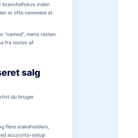
er branchefokus inden
 den er ofte nemmere at
 er “named”, mens resten
e fra resten af
eret salg
ktivt du bruger
g flere stakeholders,
named accounts-setup