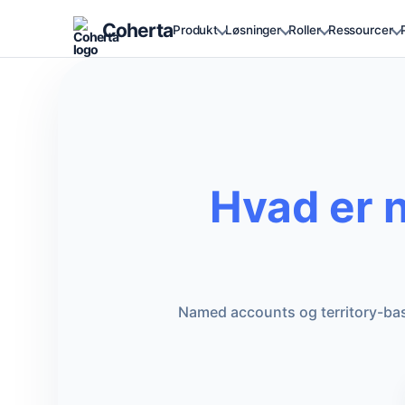
Coherta
Produkt
Løsninger
Roller
Ressourcer
Hvad er 
Named accounts og territory-base