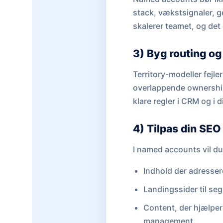
stack, vækstsignaler, g
skalerer teamet, og det 
3) Byg routing og 
Territory-modeller fejl
overlappende ownership 
klare regler i CRM og i d
4) Tilpas din SEO
I named accounts vil du 
Indhold der adresser
Landingssider til seg
Content, der hjælper 
management.