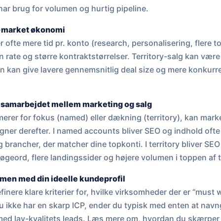
 har brug for volumen og hurtig pipeline.
o-market økonomi
fte mere tid pr. konto (research, personalisering, flere 
n rate og større kontraktstørrelser. Territory-salg kan være 
en kan give lavere gennemsnitlig deal size og mere konkur
i samarbejdet mellem marketing og salg
erer for fokus (named) eller dækning (territory), kan mar
ner derefter. I named accounts bliver SEO og indhold oft
 brancher, der matcher dine topkonti. I territory bliver SEO
øgeord, flere landingssider og højere volumen i toppen af 
men med din ideelle kundeprofil
nere klare kriterier for, hvilke virksomheder der er “must wi
du ikke har en skarp ICP, ender du typisk med enten at navn
ne med lav-kvalitets leads. Læs mere om, hvordan du skærper 