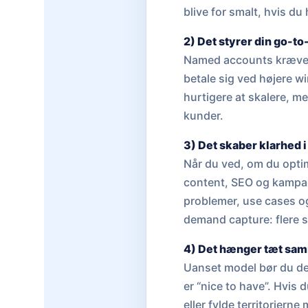
blive for smalt, hvis du
2) Det styrer din go-t
Named accounts kræver o
betale sig ved højere wi
hurtigere at skalere, m
kunder.
3) Det skaber klarhed 
Når du ved, om du optim
content, SEO og kampag
problemer, use cases og
demand capture: flere s
4) Det hænger tæt sam
Uanset model bør du defi
er “nice to have”. Hvis 
eller fylde territorier