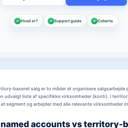
Hvad er?
Support guide
Coherta
tory-baseret salg er to måder at organisere salgsarbejde p
 udvalgt liste af specifikke virksomheder (konti). I territor
 et segment og arbejder med alle relevante virksomheder in
 named accounts vs territory-b