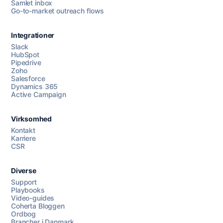
Samlet inbox
Go-to-market outreach flows
Integrationer
Slack
HubSpot
Pipedrive
Zoho
Salesforce
Dynamics 365
Chat med os
Active Campaign
Virksomhed
AI Campaign Assist
Kontakt
Karriere
CSR
Diverse
Support
Playbooks
Video-guides
Coherta Bloggen
Ordbog
Brancher i Danmark