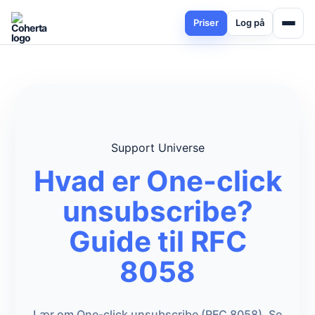
Priser
Log på
Support Universe
Hvad er One-click
unsubscribe?
Guide til RFC
8058
Lær om One-click unsubscribe (RFC 8058). Se