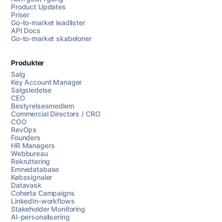
Product Updates
Priser
Go-to-market leadlister
API Docs
Go-to-market skabeloner
Produkter
Salg
Key Account Manager
Salgsledelse
CEO
Bestyrelsesmedlem
Commercial Directors / CRO
COO
RevOps
Founders
HR Managers
Webbureau
Rekruttering
Emnedatabase
Købssignaler
Datavask
Coherta Campaigns
LinkedIn-workflows
Stakeholder Monitoring
AI-personalisering