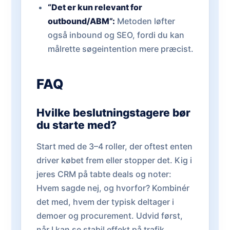
“Det er kun relevant for
outbound/ABM”:
Metoden løfter
også inbound og SEO, fordi du kan
målrette søgeintention mere præcist.
FAQ
Hvilke beslutningstagere bør
du starte med?
Start med de 3–4 roller, der oftest enten
driver købet frem eller stopper det. Kig i
jeres CRM på tabte deals og noter:
Hvem sagde nej, og hvorfor? Kombinér
det med, hvem der typisk deltager i
demoer og procurement. Udvid først,
når I kan se stabil effekt på trafik,