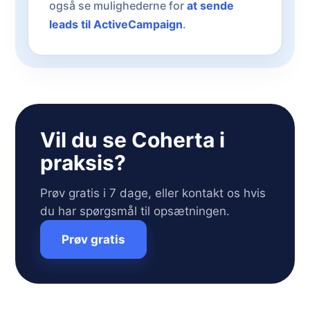
også se mulighederne for
at sende
leads til ActiveCampaign
.
Vil du se Coherta i
praksis?
Prøv gratis i 7 dage, eller kontakt os hvis
du har spørgsmål til opsætningen.
Prøv gratis