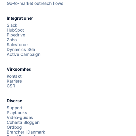
Go-to-market outreach flows
Integrationer
Slack
HubSpot
Pipedrive
Zoho
Salesforce
Dynamics 365
Chat med os
Active Campaign
Virksomhed
AI Campaign Assist
Chat with us
Kontakt
Karriere
CSR
Diverse
Support
Playbooks
Video-guides
Coherta Bloggen
Ordbog
Brancher i Danmark