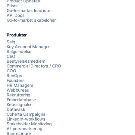
Product Updates
Priser
Go-to-market leadlister
API Docs
Go-to-market skabeloner
Produkter
Salg
Key Account Manager
Salgsledelse
CEO
Bestyrelsesmedlem
Commercial Directors / CRO
COO
RevOps
Founders
HR Managers
Webbureau
Rekruttering
Emnedatabase
Købssignaler
Datavask
Coherta Campaigns
LinkedIn-workflows
Stakeholder Monitoring
AI-personalisering
Samlet inbox