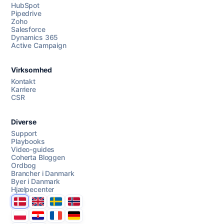
HubSpot
Pipedrive
Zoho
Salesforce
Dynamics 365
Chat med os
Active Campaign
Virksomhed
AI Campaign Assist
Kontakt
Karriere
CSR
Diverse
Support
Playbooks
Video-guides
Coherta Bloggen
Ordbog
Brancher i Danmark
Byer i Danmark
Hjælpecenter
Danmark
United Kingdom
Sverige
Norge
Polska
Hrvatska
France
Deutschland