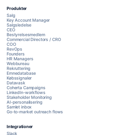
Produkter
Salg
Key Account Manager
Salgsledelse
CEO
Bestyrelsesmedlem
Commercial Directors / CRO
COO
RevOps
Founders
HR Managers
Webbureau
Rekruttering
Emnedatabase
Købssignaler
Datavask
Coherta Campaigns
LinkedIn-workflows
Stakeholder Monitoring
AI-personalisering
Samlet inbox
Go-to-market outreach flows
Integrationer
Slack