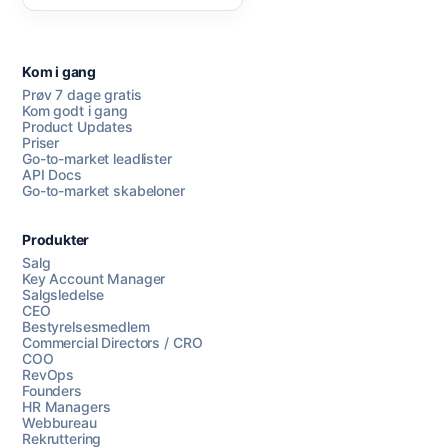
Kom i gang
Prøv 7 dage gratis
Kom godt i gang
Product Updates
Priser
Go-to-market leadlister
API Docs
Go-to-market skabeloner
Produkter
Salg
Key Account Manager
Salgsledelse
CEO
Bestyrelsesmedlem
Commercial Directors / CRO
COO
RevOps
Founders
HR Managers
Webbureau
Rekruttering