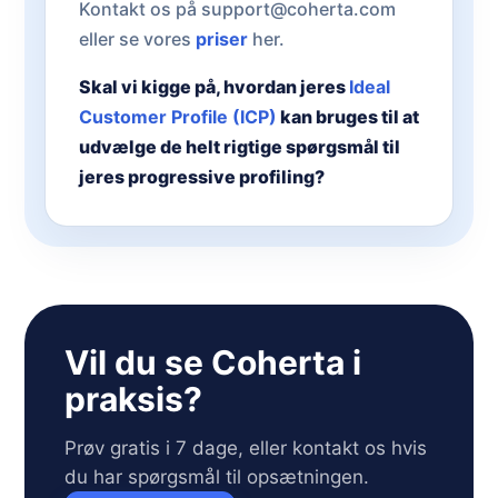
Kontakt os på support@coherta.com
eller se vores
priser
her.
Skal vi kigge på, hvordan jeres
Ideal
Customer Profile (ICP)
kan bruges til at
udvælge de helt rigtige spørgsmål til
jeres progressive profiling?
Vil du se Coherta i
praksis?
Prøv gratis i 7 dage, eller kontakt os hvis
du har spørgsmål til opsætningen.