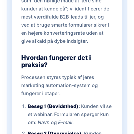
som "den høflige måde at lære sine
kunder at kende på"; vi identificerer de
mest værdifulde B2B-leads til jer, og
ved at bruge smarte formularer sikrer I
en højere konverteringsrate uden at
give afkald på dybe indsigter.
Hvordan fungerer det i
praksis?
Processen styres typisk af jeres
marketing automation-system og
fungerer i etaper:
Besøg 1 (Bevidsthed):
Kunden vil se
et webinar. Formularen spørger kun
om:
Navn
og
E-mail
.
Besøg 2 (Overvejelse):
Kunden