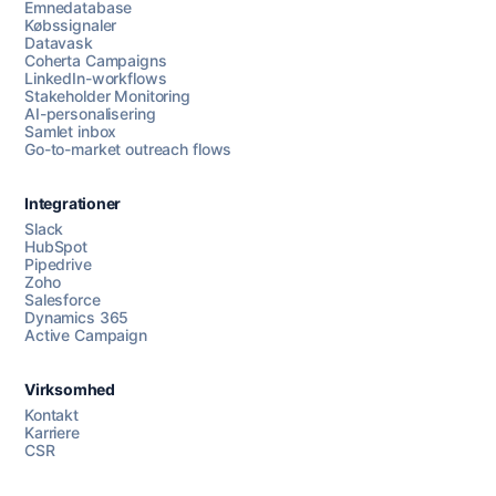
Emnedatabase
Købssignaler
Datavask
Coherta Campaigns
LinkedIn-workflows
Stakeholder Monitoring
AI-personalisering
Samlet inbox
Go-to-market outreach flows
Integrationer
Slack
HubSpot
Pipedrive
Zoho
Salesforce
Dynamics 365
Chat med os
Active Campaign
Virksomhed
AI Campaign Assist
Chat with us
Kontakt
Karriere
CSR