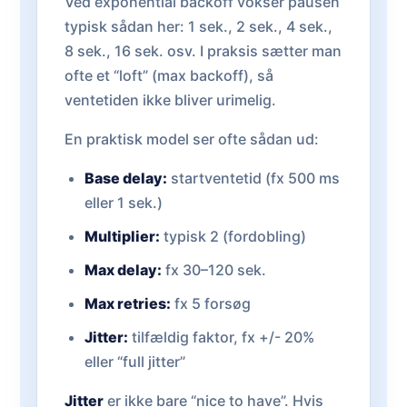
Ved exponential backoff vokser pausen
typisk sådan her: 1 sek., 2 sek., 4 sek.,
8 sek., 16 sek. osv. I praksis sætter man
ofte et “loft” (max backoff), så
ventetiden ikke bliver urimelig.
En praktisk model ser ofte sådan ud:
Base delay:
startventetid (fx 500 ms
eller 1 sek.)
Multiplier:
typisk 2 (fordobling)
Max delay:
fx 30–120 sek.
Max retries:
fx 5 forsøg
Jitter:
tilfældig faktor, fx +/- 20%
eller “full jitter”
Jitter
er ikke bare “nice to have”. Hvis