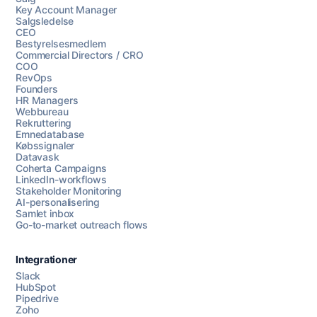
Key Account Manager
Salgsledelse
CEO
Bestyrelsesmedlem
Commercial Directors / CRO
COO
RevOps
Founders
HR Managers
Webbureau
Rekruttering
Emnedatabase
Købssignaler
Datavask
Coherta Campaigns
LinkedIn-workflows
Stakeholder Monitoring
AI-personalisering
Samlet inbox
Go-to-market outreach flows
Integrationer
Slack
HubSpot
Pipedrive
Zoho