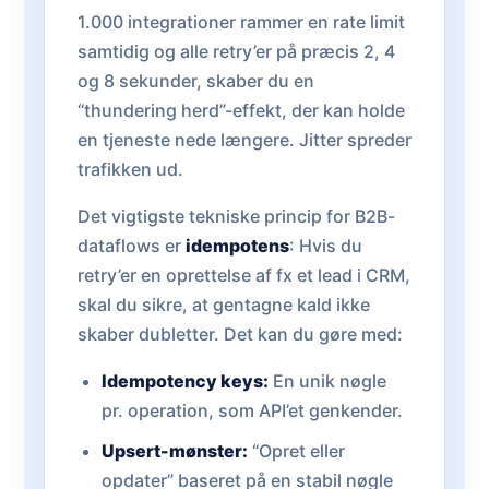
1.000 integrationer rammer en rate limit
samtidig og alle retry’er på præcis 2, 4
og 8 sekunder, skaber du en
“thundering herd”-effekt, der kan holde
en tjeneste nede længere. Jitter spreder
trafikken ud.
Det vigtigste tekniske princip for B2B-
dataflows er
idempotens
: Hvis du
retry’er en oprettelse af fx et lead i CRM,
skal du sikre, at gentagne kald ikke
skaber dubletter. Det kan du gøre med:
Idempotency keys:
En unik nøgle
pr. operation, som API’et genkender.
Upsert-mønster:
“Opret eller
opdater” baseret på en stabil nøgle