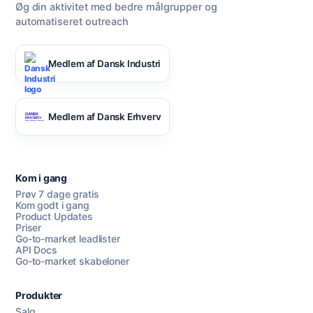
Øg din aktivitet med bedre målgrupper og
automatiseret outreach
Medlem af Dansk Industri
Medlem af Dansk Erhverv
Kom i gang
Prøv 7 dage gratis
Kom godt i gang
Product Updates
Priser
Go-to-market leadlister
API Docs
Go-to-market skabeloner
Produkter
Salg