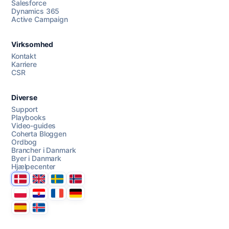
Salesforce
Dynamics 365
Chat med os
Active Campaign
Virksomhed
AI Campaign Assist
Chat with us
Kontakt
Karriere
CSR
Diverse
Support
Playbooks
Video-guides
Coherta Bloggen
Ordbog
Brancher i Danmark
Byer i Danmark
Hjælpecenter
Danmark
United Kingdom
Sverige
Norge
Polska
Hrvatska
France
Deutschland
Espana
Ísland