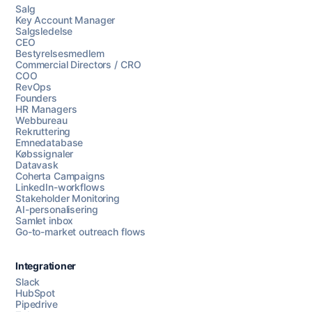
Salg
Key Account Manager
Salgsledelse
CEO
Bestyrelsesmedlem
Commercial Directors / CRO
COO
RevOps
Founders
HR Managers
Webbureau
Rekruttering
Emnedatabase
Købssignaler
Datavask
Coherta Campaigns
LinkedIn-workflows
Stakeholder Monitoring
AI-personalisering
Samlet inbox
Go-to-market outreach flows
Integrationer
Slack
HubSpot
Pipedrive