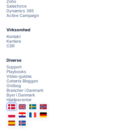
Zoho
Salesforce
Dynamics 365
Chat med os
Active Campaign
Virksomhed
AI Campaign Assist
Kontakt
Karriere
CSR
Diverse
Support
Playbooks
Video-guides
Coherta Bloggen
Ordbog
Brancher i Danmark
Byer i Danmark
Hjælpecenter
Danmark
United Kingdom
Sverige
Norge
Polska
Hrvatska
France
Deutschland
Espana
Ísland