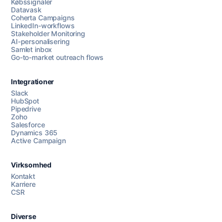
Købssignaler
Datavask
Coherta Campaigns
LinkedIn-workflows
Stakeholder Monitoring
AI-personalisering
Samlet inbox
Go-to-market outreach flows
Integrationer
Slack
HubSpot
Pipedrive
Zoho
Salesforce
Dynamics 365
Chat med os
Active Campaign
Virksomhed
AI Campaign Assist
Chat with us
Kontakt
Karriere
CSR
Diverse