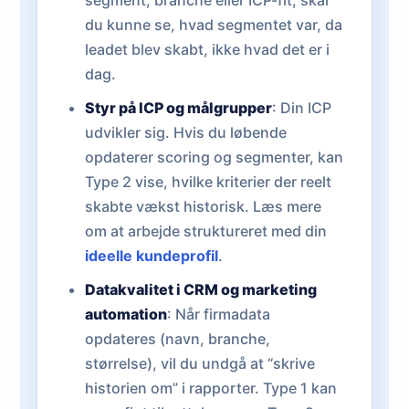
segment, branche eller ICP-fit, skal
du kunne se, hvad segmentet var, da
leadet blev skabt, ikke hvad det er i
dag.
Styr på ICP og målgrupper
: Din ICP
udvikler sig. Hvis du løbende
opdaterer scoring og segmenter, kan
Type 2 vise, hvilke kriterier der reelt
skabte vækst historisk. Læs mere
om at arbejde struktureret med din
ideelle kundeprofil
.
Datakvalitet i CRM og marketing
automation
: Når firmadata
opdateres (navn, branche,
størrelse), vil du undgå at “skrive
historien om” i rapporter. Type 1 kan