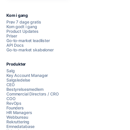
Kom i gang
Prøv 7 dage gratis
Kom godt i gang
Product Updates
Priser
Go-to-market leadlister
API Docs
Go-to-market skabeloner
Produkter
Salg
Key Account Manager
Salgsledelse
CEO
Bestyrelsesmedlem
Commercial Directors / CRO
COO
RevOps
Founders
HR Managers
Webbureau
Rekruttering
Emnedatabase