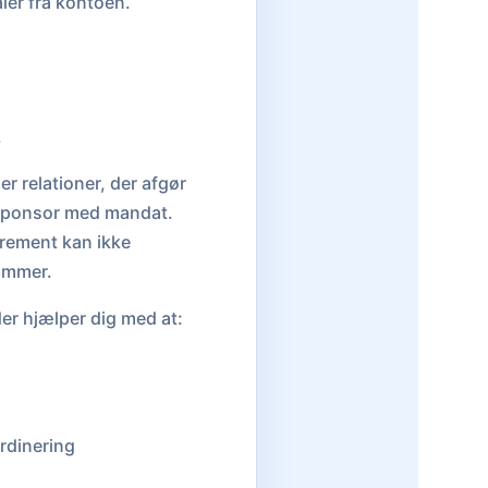
ler fra kontoen.
.
r relationer, der afgør
n sponsor med mandat.
urement kan ikke
rammer.
er hjælper dig med at:
rdinering