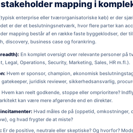
 stakeholder mapping i komplek
typisk enterprise eller tværorganisatoriske køb) er der sjæ
edet er der et beslutningsnetværk, hvor flere parter kan acce
der mapping består af en række faste byggeklodser, der ti
ch, discovery, business case og forankring.
breadth):
En komplet oversigt over relevante personer på tv
 Legal, Operations, Security, Marketing, Sales, HR m.fl.).
on:
Hvem er sponsor, champion, økonomisk beslutningstag
gatekeeper, juridisk reviewer, sikkerhedsansvarlig, procu
:
Hvem kan reelt godkende, stoppe eller omprioritere? Indflyd
g arkitekt kan være mere afgørende end en direktør.
g incitamenter:
Hvad måles de på (oppetid, omkostninger, 
ow), og hvad frygter de at miste?
:
Er de positive, neutrale eller skeptiske? Og hvorfor? Mo