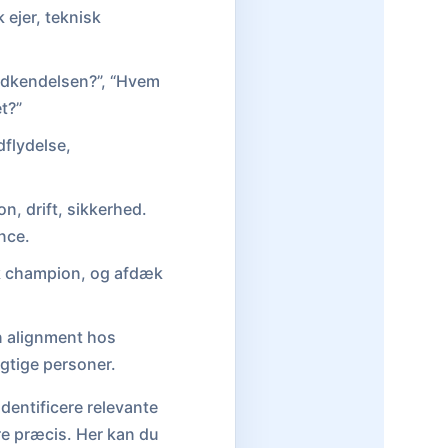
 ejer, teknisk
godkendelsen?”, “Hvem
t?”
dflydelse,
on, drift, sikkerhed.
nce.
rk champion, og afdæk
n alignment hos
igtige personer.
dentificere relevante
re præcis. Her kan du