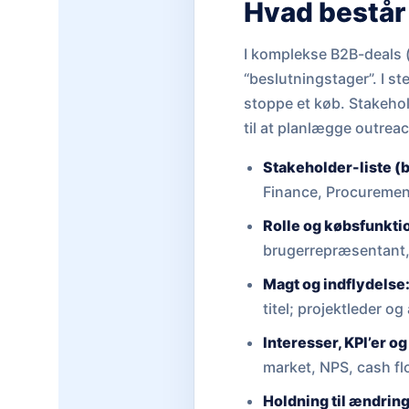
Hvad består
I komplekse B2B-deals (
“beslutningstager”. I st
stoppe et køb. Stakehol
til at planlægge outrea
Stakeholder-liste (
Finance, Procurement,
Rolle og købsfunkti
brugerrepræsentant, 
Magt og indflydelse
titel; projektleder o
Interesser, KPI’er o
market, NPS, cash fl
Holdning til ændring