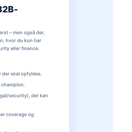
 B2B-
ørst – men også der,
n, hvor du kun har
ity eller finance.
 der skal opfyldes.
n champion.
gal/security), der kan
der coverage og