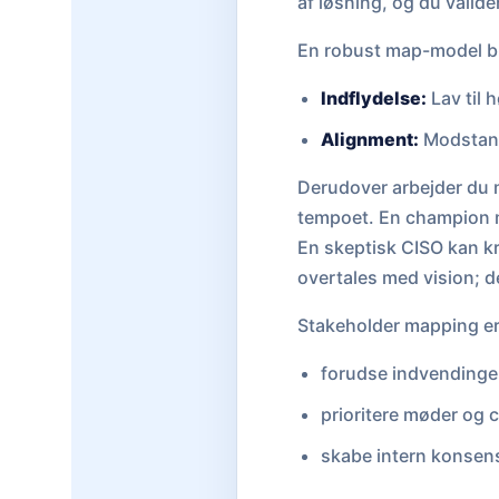
af løsning, og du valid
En robust map-model br
Indflydelse:
Lav til 
Alignment:
Modstande
Derudover arbejder du m
tempoet. En champion me
En skeptisk CISO kan kr
overtales med vision; d
Stakeholder mapping er 
forudse indvendinger
prioritere møder og c
skabe intern konsens