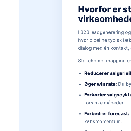
Hvorfor er s
virksomhed
I B2B leadgenerering og
hvor pipeline typisk læ
dialog med én kontakt, 
Stakeholder mapping er i
Reducerer salgsrisi
Øger win rate:
Du by
Forkorter salgscykl
forsinke måneder.
Forbedrer forecast:
købsmomentum.