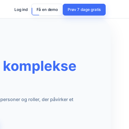
Log ind
Få en demo
Prøv 7 dage gratis
i komplekse
personer og roller, der påvirker et