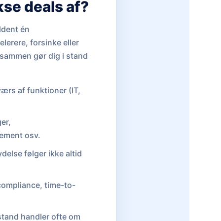
se deals af?
ldent én
lerere, forsinke eller
lsammen gør dig i stand
ærs af funktioner (IT,
er,
rement osv.
else følger ikke altid
compliance, time-to-
dstand handler ofte om