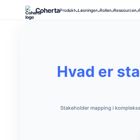
Coherta
Produkt
Løsninger
Roller
Ressourcer
Hvad er st
Stakeholder mapping i komplekse de