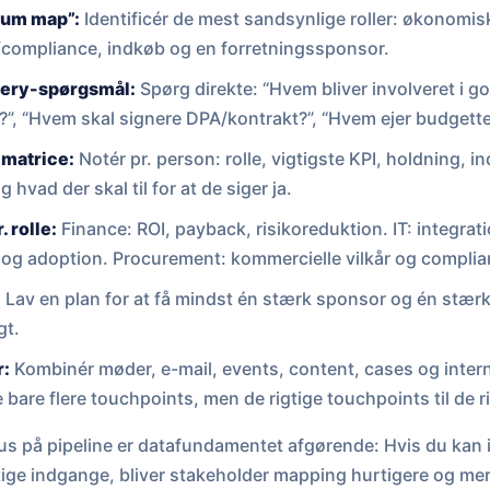
mum map”:
Identificér de mest sandsynlige roller: økonomisk
/compliance, indkøb og en forretningssponsor.
very-spørgsmål:
Spørg direkte: “Hvem bliver involveret i 
?”, “Hvem skal signere DPA/kontrakt?”, “Hvem ejer budgette
-matrice:
Notér pr. person: rolle, vigtigste KPI, holdning, in
g hvad der skal til for at de siger ja.
 rolle:
Finance: ROI, payback, risikoreduktion. IT: integrati
og adoption. Procurement: kommercielle vilkår og complia
:
Lav en plan for at få mindst én stærk sponsor og én stæ
gt.
r:
Kombinér møder, e-mail, events, content, cases og inter
 bare flere touchpoints, men de rigtige touchpoints til de r
 på pipeline er datafundamentet afgørende: Hvis du kan i
ige indgange, bliver stakeholder mapping hurtigere og me