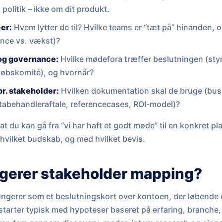
rn politik – ikke om dit produkt.
cer:
Hvem lytter de til? Hvilke teams er “tæt på” hinanden, og
nance vs. vækst)?
og governance:
Hvilke mødefora træffer beslutningen (sty
købskomité), og hvornår?
r. stakeholder:
Hvilken dokumentation skal de bruge (bus
tabehandleraftale, referencecases, ROI-model)?
at du kan gå fra “vi har haft et godt møde” til en konkret p
hvilket budskab, og med hvilket bevis.
gerer stakeholder mapping?
ngerer som et beslutningskort over kontoen, der løbende
tarter typisk med hypoteser baseret på erfaring, branche,