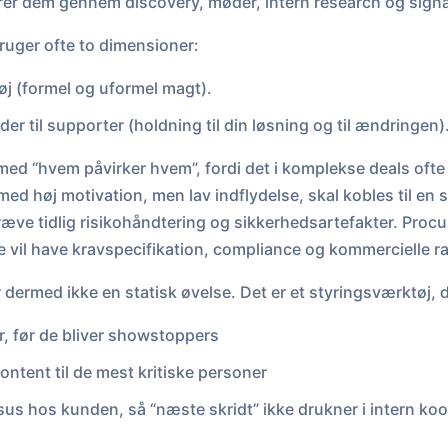
erer dem gennem discovery, møder, intern research og signa
uger ofte to dimensioner:
høj (formel og uformel magt).
r til supporter (holdning til din løsning og til ændringen)
ed “hvem påvirker hvem”, fordi det i komplekse deals ofte e
d høj motivation, men lav indflydelse, skal kobles til e
æve tidlig risikohåndtering og sikkerhedsartefakter. Proc
e vil have kravspecifikation, compliance og kommercielle 
dermed ikke en statisk øvelse. Det er et styringsværktøj, d
, før de bliver showstoppers
ontent til de mest kritiske personer
us hos kunden, så “næste skridt” ikke drukner i intern koo