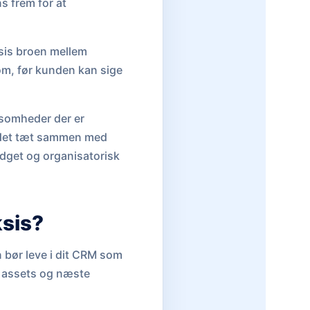
ns frem for at
sis broen mellem
om, før kunden kan sige
rksomheder der er
r det tæt sammen med
budget og organisatorisk
ksis?
bør leve i dit CRM som
t assets og næste