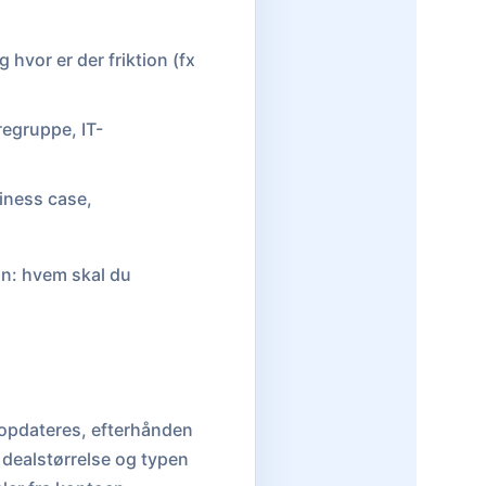
 hvor er der friktion (fx
regruppe, IT-
iness case,
lan: hvem skal du
 opdateres, efterhånden
 dealstørrelse og typen