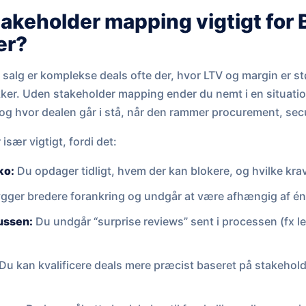
takeholder mapping vigtigt for
er?
 salg er komplekse deals ofte der, hvor LTV og margin er st
kker. Uden stakeholder mapping ender du nemt i en situatio
og hvor dealen går i stå, når den rammer procurement, secur
sær vigtigt, fordi det:
ko:
Du opdager tidligt, hvem der kan blokere, og hvilke krav
gger bredere forankring og undgår at være afhængig af é
ussen:
Du undgår “surprise reviews” sent i processen (fx le
Du kan kvalificere deals mere præcist baseret på stakehol