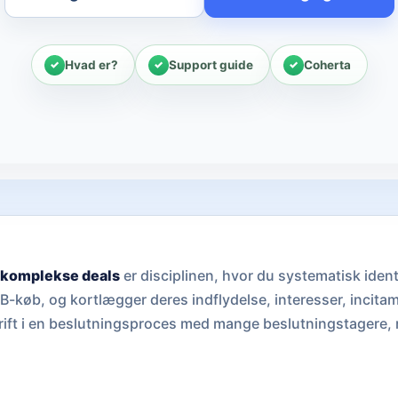
Hvad er?
Support guide
Coherta
 komplekse deals
er disciplinen, hvor du systematisk ident
B2B-køb, og kortlægger deres indflydelse, interesser, incitam
rift i en beslutningsproces med mange beslutningstagere, ri