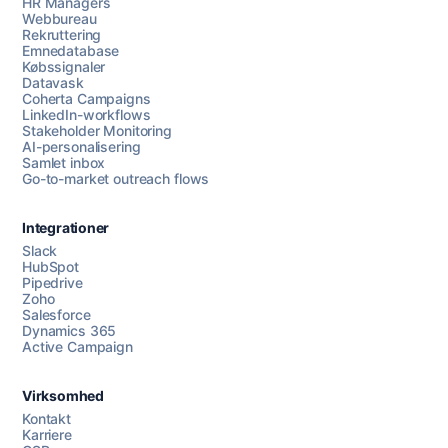
HR Managers
Webbureau
Rekruttering
Emnedatabase
Købssignaler
Datavask
Coherta Campaigns
LinkedIn-workflows
Stakeholder Monitoring
AI-personalisering
Samlet inbox
Go-to-market outreach flows
Integrationer
Slack
HubSpot
Pipedrive
Zoho
Salesforce
Dynamics 365
Chat med os
Active Campaign
Virksomhed
AI Campaign Assist
Kontakt
Karriere