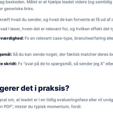
ag beskeden. Målet er at hjælpe leadet videre (og samtidig 
er generiske links.
ræft hvad du sender, og hvad de kan forvente at få ud af 
ad I løser, hvem det er relevant for, og hvilken effekt det t
roværdighed:
Fx en relevant case-type, brancheerfaring ell
gsmål:
Så du kan sende noget, der faktisk matcher deres b
e skridt:
Fx “svar på de to spørgsmål, så sender jeg X” elle
erer det i praksis?
gnal om, at leadet er i en tidlig evalueringsfase eller vil un
en PDF”, mister du typisk momentum, fordi: