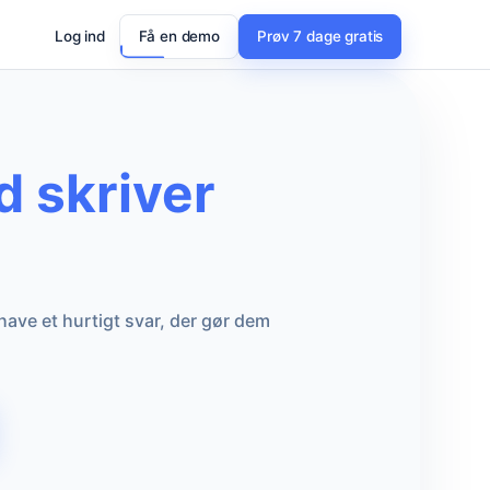
Log ind
Få en demo
Prøv 7 dage gratis
d skriver
 have et hurtigt svar, der gør dem