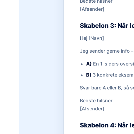
Bedste hilsner
[Afsender]
Skabelon 3: Når l
Hej [Navn]
Jeg sender gerne info – 
A)
En 1-siders oversi
B)
3 konkrete eksempl
Svar bare A eller B, så
Bedste hilsner
[Afsender]
Skabelon 4: Når l