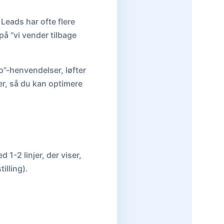
Leads har ofte flere
på “vi vender tilbage
o”-henvendelser, løfter
er, så du kan optimere
1-2 linjer, der viser,
illing).