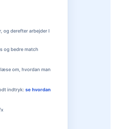
:
, og derefter arbejder I
ads og bedre match
du læse om, hvordan man
odt indtryk:
se hvordan
fx