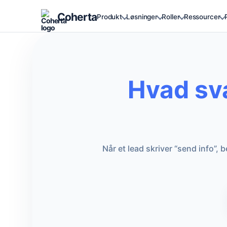
Coherta
Produkt
Løsninger
Roller
Ressourcer
Hvad sva
Når et lead skriver “send info”, 