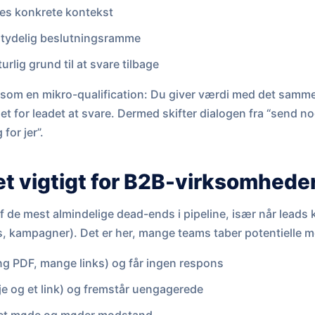
res konkrete kontekst
n tydelig beslutningsramme
urlig grund til at svare tilbage
som en mikro-qualification: Du giver værdi med det samme,
et for leadet at svare. Dermed skifter dialogen fra “send noge
for jer”.
et vigtigt for B2B-virksomhede
 af de mest almindelige dead-ends i pipeline, især når lead
, kampagner). Det er her, mange teams taber potentielle mø
ng PDF, mange links) og får ingen respons
inje og et link) og fremstår uengagerede