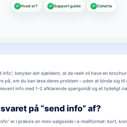
Hvad er?
Support guide
Coherta
 info”, betyder det sjældent, at de reelt vil have en brochur
e på, om du kan løse deres problem – uden at binde sig til 
elevant info med 1-2 afklarende spørgsmål og et tydeligt næ
svaret på “send info” af?
 info” er i praksis en mini-salgsside i e-mailformat: kort, ko