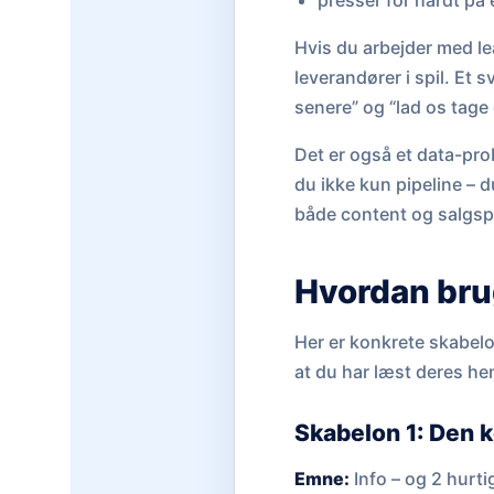
presser for hårdt p
Hvis du arbejder med le
leverandører i spil. Et 
senere” og “lad os tage 
Det er også et data-pro
du ikke kun pipeline – d
både content og salgsp
Hvordan brug
Her er konkrete skabelon
at du har læst deres hen
Skabelon 1: Den ko
Emne:
Info – og 2 hurt