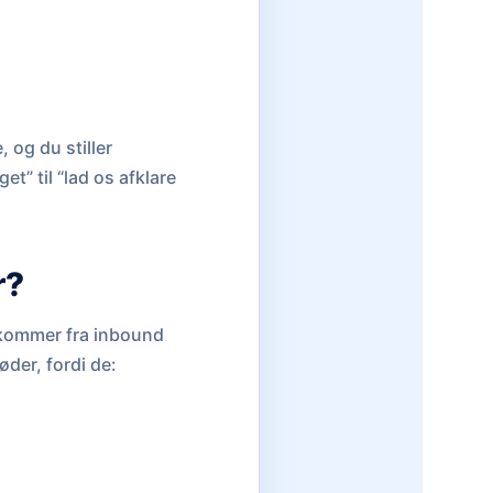
 og du stiller
t” til “lad os afklare
r?
s kommer fra inbound
der, fordi de: