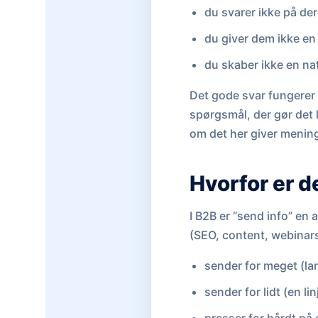
du svarer ikke på de
du giver dem ikke e
du skaber ikke en nat
Det gode svar fungerer 
spørgsmål, der gør det l
om det her giver mening 
Hvorfor er d
I B2B er “send info” en
(SEO, content, webinars
sender for meget (la
sender for lidt (en l