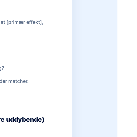
at [primær effekt],
g?
 der matcher.
ere uddybende)