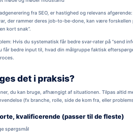
å et møde og møder modstand
adgenerering fra SEO, er hastighed og relevans afgørende: 
svar, der rammer deres job-to-be-done, kan være forskellen 
en kort snak”.
blem: Hvis du systematisk får bedre svar-rater på “send inf
u får bedre input til, hvad din målgruppe faktisk efterspørg
roces.
es det i praksis?
er, du kan bruge, afhængigt af situationen. Tilpas altid med 
vendelse (fx branche, rolle, side de kom fra, eller problemst
rte, kvalificerende (passer til de fleste)
ige spørgsmål