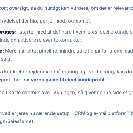
 kort oversigt, så du hurtigt kan vurdere, om det er relevant
/ydelse] der hjælper jer med [outcome].
bruges:
I starter med at definere hvem jeres ideelle kunde er
inde og aktivere relevante kontakter.
e:
Mere målrettet pipeline, mindre spildtid på for brede le
 salg.
 vi konkret arbejder med målretning og kvalificering, kan 
profil her:
se vores guide til ideel kundeprofil
.
helt korte overblik over løsningen, så giver denne side et g
 hvad er jeres nuværende setup – CRM og e-mailplatform? (
n/Salesforce)