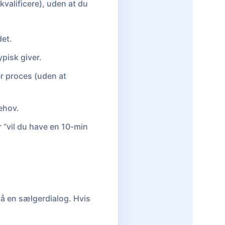
kvalificere), uden at du
det.
ypisk giver.
er proces (uden at
ehov.
r “vil du have en 10-min
dgå en sælgerdialog. Hvis