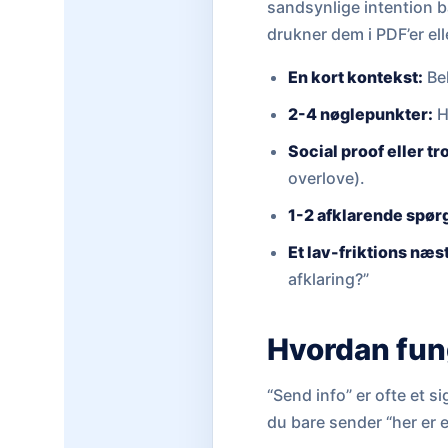
sandsynlige intention b
drukner dem i PDF’er ell
En kort kontekst:
Bek
2-4 nøglepunkter:
Hv
Social proof eller t
overlove).
1-2 afklarende spør
Et lav-friktions næst
afklaring?”
Hvordan fung
“Send info” er ofte et si
du bare sender “her er 