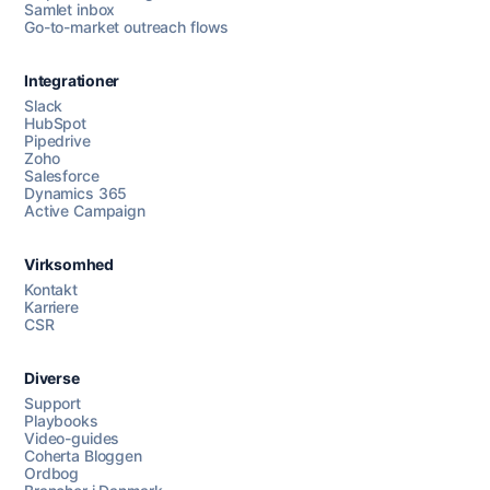
Samlet inbox
Go-to-market outreach flows
Integrationer
Slack
HubSpot
Pipedrive
Zoho
Salesforce
Dynamics 365
Chat med os
Active Campaign
Virksomhed
AI Campaign Assist
Kontakt
Karriere
CSR
Diverse
Support
Playbooks
Video-guides
Coherta Bloggen
Ordbog