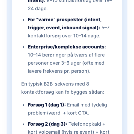
intent):
8–10 kontaktforsøg over 18–
24 dage.
For “varme” prospekter (intent,
trigger, event, inbound signal):
5–7
kontaktforsøg over 10–14 dage.
Enterprise/komplekse accounts:
10–14 berøringer på tværs af flere
personer over 3–6 uger (ofte med
lavere frekvens pr. person).
En typisk B2B-sekvens med 8
kontaktforsøg kan fx bygges sådan:
Forsøg 1 (dag 1):
Email med tydelig
problem/værdi + kort CTA.
Forsøg 2 (dag 3):
Telefonopkald +
kort voicemail (hvis relevant) + kort