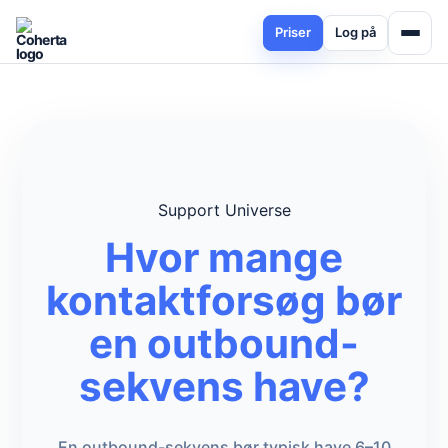
Priser
Log på
Support Universe
Hvor mange
kontaktforsøg bør
en outbound-
sekvens have?
En outbound-sekvens bør typisk have 6–10