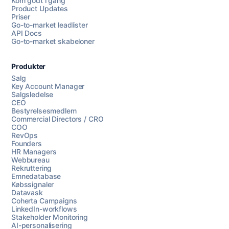
Kom godt i gang
Product Updates
Priser
Go-to-market leadlister
API Docs
Go-to-market skabeloner
Produkter
Salg
Key Account Manager
Salgsledelse
CEO
Bestyrelsesmedlem
Commercial Directors / CRO
COO
RevOps
Founders
HR Managers
Webbureau
Rekruttering
Emnedatabase
Købssignaler
Datavask
Coherta Campaigns
LinkedIn-workflows
Stakeholder Monitoring
AI-personalisering