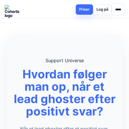
Priser
Log på
Support Universe
Hvordan følger
man op, når et
lead ghoster efter
positivt svar?
Når et lead ghoster efter et positivt svar,