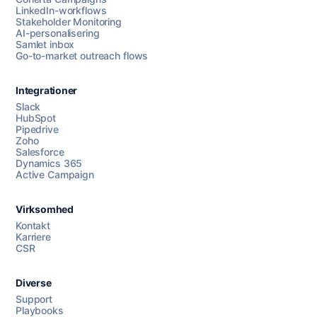
LinkedIn-workflows
Stakeholder Monitoring
AI-personalisering
Samlet inbox
Go-to-market outreach flows
Integrationer
Slack
HubSpot
Pipedrive
Zoho
Salesforce
Dynamics 365
Chat med os
Active Campaign
Virksomhed
AI Campaign Assist
Kontakt
Karriere
CSR
Diverse
Support
Playbooks