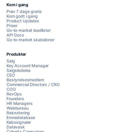
Kom i gang
Prøv 7 dage gratis
Kom godt i gang
Product Updates
Priser
Go-to-market leadlister
API Docs
Go-to-market skabeloner
Produkter
Salg
Key Account Manager
Salgsledelse
CEO
Bestyrelsesmedlem
Commercial Directors / CRO
COO
RevOps
Founders
HR Managers
Webbureau
Rekruttering
Emnedatabase
Købssignaler
Datavask
Coherta Campaigns