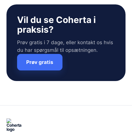
Vil du se Coherta i
praksis?
Prøv gratis i 7 dage, eller kontakt os hvis
du har spørgsmål til opsætningen.
Prøv gratis