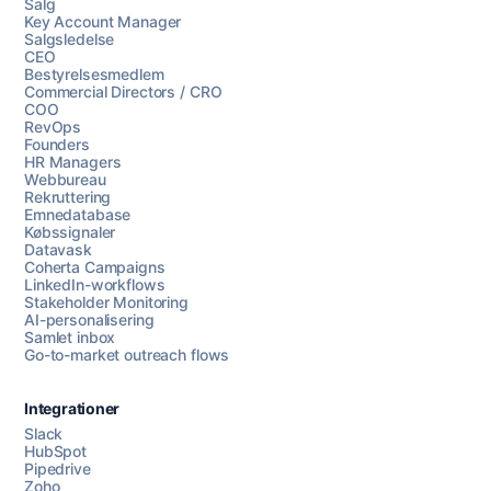
Salg
Key Account Manager
Salgsledelse
CEO
Bestyrelsesmedlem
Commercial Directors / CRO
COO
RevOps
Founders
HR Managers
Webbureau
Rekruttering
Emnedatabase
Købssignaler
Datavask
Coherta Campaigns
LinkedIn-workflows
Stakeholder Monitoring
AI-personalisering
Samlet inbox
Go-to-market outreach flows
Integrationer
Slack
HubSpot
Pipedrive
Zoho