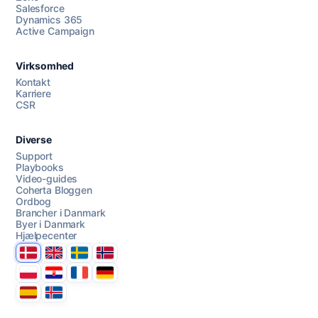
Salesforce
Dynamics 365
Chat med os
Active Campaign
Virksomhed
AI Campaign Assist
Kontakt
Karriere
CSR
Diverse
Support
Playbooks
Video-guides
Coherta Bloggen
Ordbog
Brancher i Danmark
Byer i Danmark
Hjælpecenter
Danmark
United Kingdom
Sverige
Norge
Polska
Hrvatska
France
Deutschland
Espana
Ísland