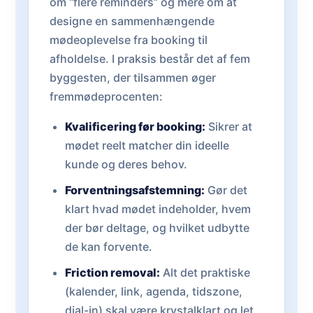
om “flere reminders” og mere om at
designe en sammenhængende
mødeoplevelse fra booking til
afholdelse. I praksis består det af fem
byggesten, der tilsammen øger
fremmødeprocenten:
Kvalificering før booking:
Sikrer at
mødet reelt matcher din ideelle
kunde og deres behov.
Forventningsafstemning:
Gør det
klart hvad mødet indeholder, hvem
der bør deltage, og hvilket udbytte
de kan forvente.
Friction removal:
Alt det praktiske
(kalender, link, agenda, tidszone,
dial-in) skal være krystalklart og let.