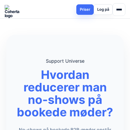
Priser
Log på
Support Universe
Hvordan
reducerer man
no-shows på
bookede møder?
No-shows på bookede B2B-møder opstår