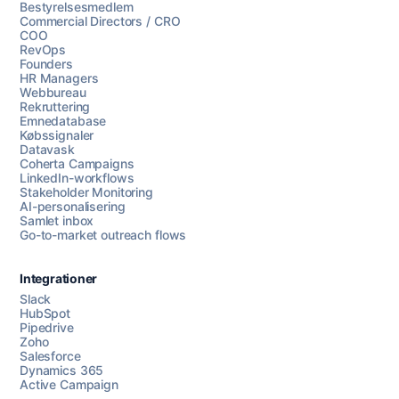
Bestyrelsesmedlem
Commercial Directors / CRO
COO
RevOps
Founders
HR Managers
Webbureau
Rekruttering
Emnedatabase
Købssignaler
Datavask
Coherta Campaigns
LinkedIn-workflows
Stakeholder Monitoring
AI-personalisering
Samlet inbox
Go-to-market outreach flows
Integrationer
Slack
HubSpot
Pipedrive
Zoho
Salesforce
Dynamics 365
Chat med os
Active Campaign