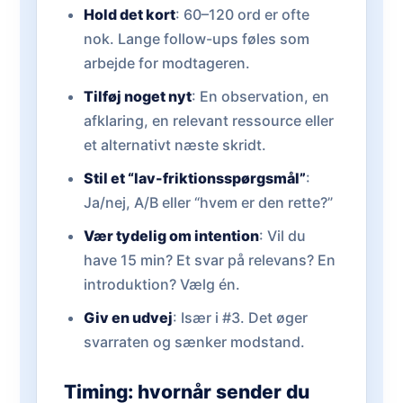
Hold det kort
: 60–120 ord er ofte
nok. Lange follow-ups føles som
arbejde for modtageren.
Tilføj noget nyt
: En observation, en
afklaring, en relevant ressource eller
et alternativt næste skridt.
Stil et “lav-friktionsspørgsmål”
:
Ja/nej, A/B eller “hvem er den rette?”
Vær tydelig om intention
: Vil du
have 15 min? Et svar på relevans? En
introduktion? Vælg én.
Giv en udvej
: Især i #3. Det øger
svarraten og sænker modstand.
Timing: hvornår sender du