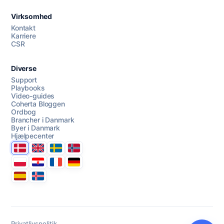
Virksomhed
AI Campaign Assist
Chat with us
Kontakt
Karriere
CSR
Diverse
Support
Playbooks
Video-guides
Coherta Bloggen
Ordbog
Brancher i Danmark
Byer i Danmark
Hjælpecenter
Danmark
United Kingdom
Sverige
Norge
Polska
Hrvatska
France
Deutschland
Espana
Ísland
Privatlivspolitik