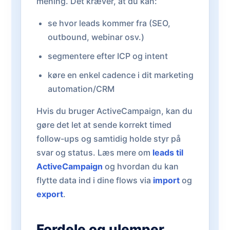
mening. Det kræver, at du kan:
se hvor leads kommer fra (SEO,
outbound, webinar osv.)
segmentere efter ICP og intent
køre en enkel cadence i dit marketing
automation/CRM
Hvis du bruger ActiveCampaign, kan du
gøre det let at sende korrekt timed
follow-ups og samtidig holde styr på
svar og status. Læs mere om
leads til
ActiveCampaign
og hvordan du kan
flytte data ind i dine flows via
import
og
export
.
Fordele og ulemper