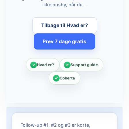
ikke pushy, når du...
Tilbage til Hvad er?
Prøv 7 dage gratis
Hvad er?
Support guide
Coherta
Follow-up #1, #2 og #3 er korte,