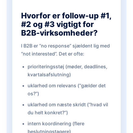
Hvorfor er follow-up #1,
#2 og #3 vigtigt for
B2B-virksomheder?
I B2B er “no response” sjældent lig med
“not interested”. Det er ofte:
prioriteringsstøj (møder, deadlines,
kvartalsafslutning)
uklarhed om relevans (“gælder det
os?”)
uklarhed om næste skridt (“hvad vil
du helt konkret?”)
intern koordinering (flere
beslutningstagere)