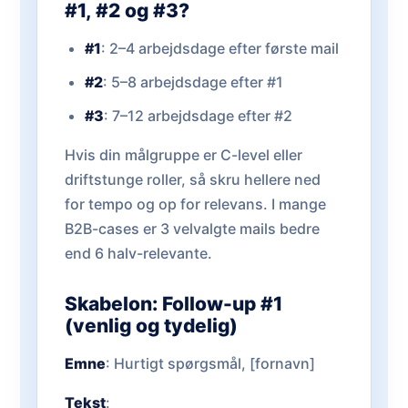
#1, #2 og #3?
#1
: 2–4 arbejdsdage efter første mail
#2
: 5–8 arbejdsdage efter #1
#3
: 7–12 arbejdsdage efter #2
Hvis din målgruppe er C-level eller
driftstunge roller, så skru hellere ned
for tempo og op for relevans. I mange
B2B-cases er 3 velvalgte mails bedre
end 6 halv-relevante.
Skabelon: Follow-up #1
(venlig og tydelig)
Emne
: Hurtigt spørgsmål, [fornavn]
Tekst
: