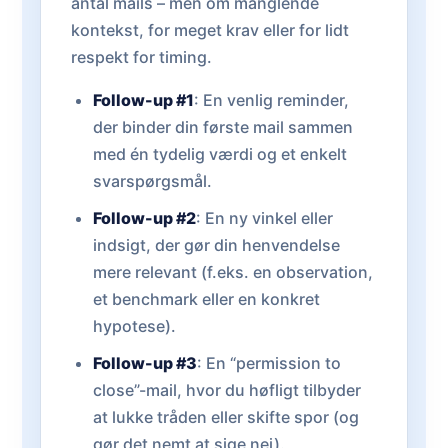
antal mails – men om manglende
kontekst, for meget krav eller for lidt
respekt for timing.
Follow-up #1
: En venlig reminder,
der binder din første mail sammen
med én tydelig værdi og et enkelt
svarspørgsmål.
Follow-up #2
: En ny vinkel eller
indsigt, der gør din henvendelse
mere relevant (f.eks. en observation,
et benchmark eller en konkret
hypotese).
Follow-up #3
: En “permission to
close”-mail, hvor du høfligt tilbyder
at lukke tråden eller skifte spor (og
gør det nemt at sige nej).