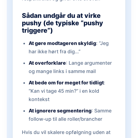
Sådan undgår du at virke
pushy (de typiske “pushy
triggere”)
At gøre modtageren skyldig
: “Jeg
har ikke hørt fra dig…”
At overforklare
: Lange argumenter
og mange links i samme mail
At bede om for meget for tidligt
:
“Kan vi tage 45 min?” i en kold
kontekst
At ignorere segmentering
: Samme
follow-up til alle roller/brancher
Hvis du vil skalere opfølgning uden at