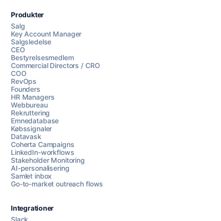
Produkter
Salg
Key Account Manager
Salgsledelse
CEO
Bestyrelsesmedlem
Commercial Directors / CRO
COO
RevOps
Founders
HR Managers
Webbureau
Rekruttering
Emnedatabase
Købssignaler
Datavask
Coherta Campaigns
LinkedIn-workflows
Stakeholder Monitoring
AI-personalisering
Samlet inbox
Go-to-market outreach flows
Integrationer
Slack