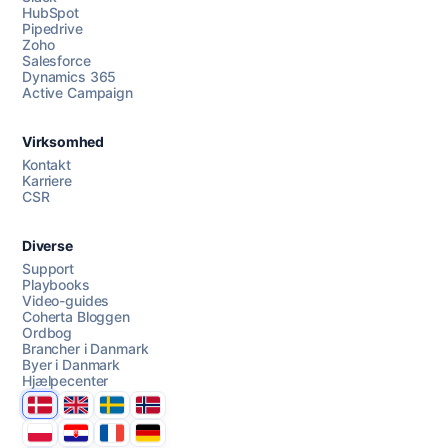
HubSpot
Pipedrive
Zoho
Salesforce
Dynamics 365
Chat med os
Active Campaign
Virksomhed
AI Campaign Assist
Kontakt
Karriere
CSR
Diverse
Support
Playbooks
Video-guides
Coherta Bloggen
Ordbog
Brancher i Danmark
Byer i Danmark
Hjælpecenter
Danmark
United Kingdom
Sverige
Norge
Polska
Hrvatska
France
Deutschland