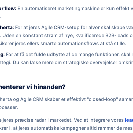
r flow:
En automatiseret marketingmaskine er kun effektiv,
.
oherta:
For at jeres Agile CRM-setup for alvor skal skabe v
a. Uden en konstant strøm af nye, kvalificerede B2B-leads o
ikerer jeres ellers smarte automationsflows at stå stille.
g:
For at få det fulde udbytte af de mange funktioner, skal m
rategi. Du kan læse mere om strategiske overvejelser omkri
enterer vi hinanden?
rta og Agile CRM skaber et effektivt "closed-loop" samarb
rocesser.
 jeres præcise radar i markedet. Ved at integrere vores
lea
krer I, at jeres automatiske kampagner altid rammer de mes