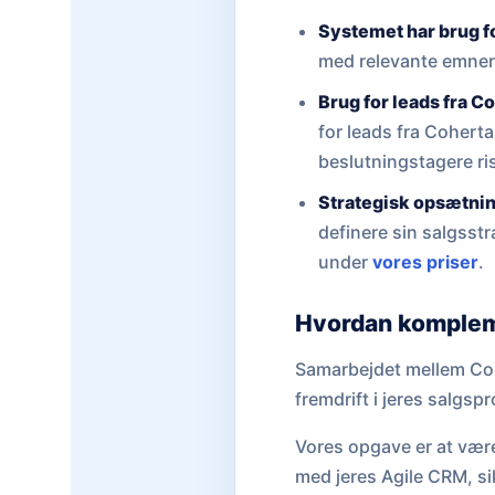
Systemet har brug fo
med relevante emner
Brug for leads fra C
for leads fra Cohert
beslutningstagere ris
Strategisk opsætnin
definere sin salgsst
under
vores priser
.
Hvordan komplem
Samarbejdet mellem Cohe
fremdrift i jeres salgsp
Vores opgave er at være
med jeres Agile CRM, si