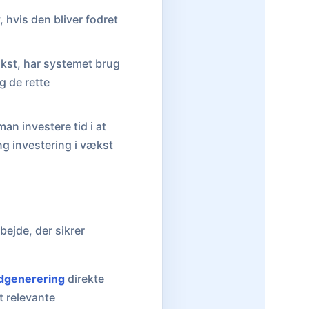
 hvis den bliver fodret
ækst, har systemet brug
g de rette
an investere tid i at
ng investering i vækst
ejde, der sikrer
dgenerering
direkte
t relevante