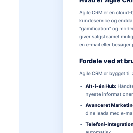
Hvad er Agile C
Agile CRM er en cloud-b
kundeservice og endda s
"gamification" og moder
giver salgsteamet muli
en e-mail eller besøger
Fordele ved at b
Agile CRM er bygget til
Alt-i-én Hub:
Håndtér
nyeste informationer
Avanceret Marketin
dine leads med e-ma
Telefoni-integration
automatisk.