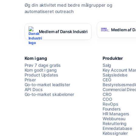
Øg din aktivitet med bedre målgrupper og
automatiseret outreach
Medlem af D
Medlem af Dansk Industri
Kom i gang
Produkter
Prøv 7 dage gratis
Salg
Kom godt i gang
Key Account Ma
Product Updates
Salgsledelse
Priser
CEO
Go-to-market leadlister
Bestyrelsesmed
API Docs
Commercial Direc
Go-to-market skabeloner
CRO
COO
RevOps
Founders
HR Managers
Webbureau
Rekruttering
Emnedatabase
Købssignaler