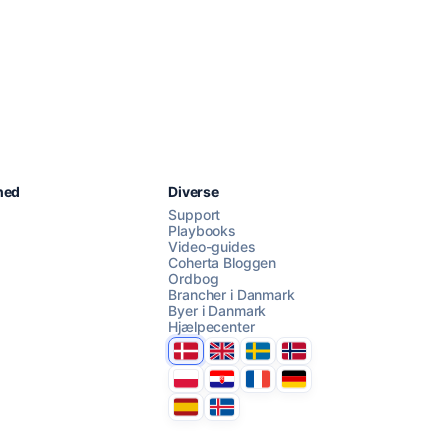
Chat med os
hed
Diverse
Support
Playbooks
Video-guides
AI Campaign Assist
Chat with us
Coherta Bloggen
Ordbog
Brancher i Danmark
Byer i Danmark
Hjælpecenter
Danmark
United Kingdom
Sverige
Norge
Polska
Hrvatska
France
Deutschland
Espana
Ísland