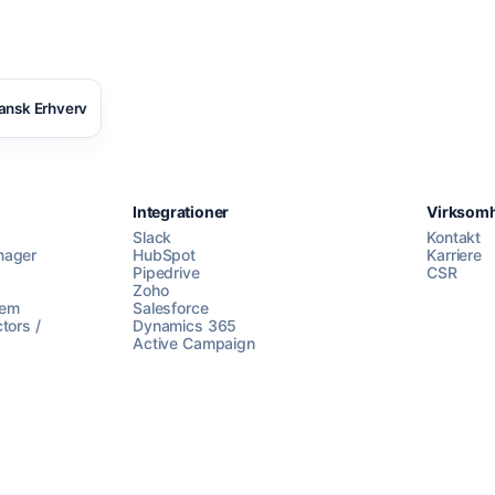
ansk Erhverv
Integrationer
Virksom
Slack
Kontakt
nager
HubSpot
Karriere
Pipedrive
CSR
Zoho
lem
Salesforce
tors /
Dynamics 365
Active Campaign