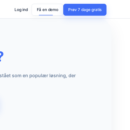
Log ind
Få en demo
Prøv 7 dage gratis
?
pstået som en populær løsning, der