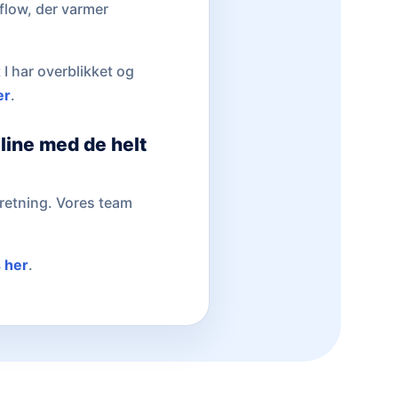
kflow, der varmer
 I har overblikket og
er
.
line med de helt
retning. Vores team
s her
.