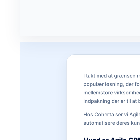
I takt med at grænsen m
populær løsning, der for
mellemstore virksomhed
indpakning der er til at
Hos Coherta ser vi Agi
automatisere deres ku