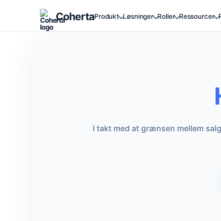
Coherta
Produkt
Løsninger
Roller
Ressourcer
I takt med at grænsen mellem salg