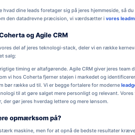
 hvad dine leads foretager sig på jeres hjemmeside, så du 
 om den datadrevne præcision, vi værdsætter i
vores leadm
Coherta og Agile CRM
ores del af jeres teknologi-stack, deler vi en række kern
et salg:
igtige timing er altafgørende. Agile CRM giver jeres team d
som vi hos Coherta fjerner støjen i markedet og identificere
m bør række ud til. Vi er begge fortalere for moderne
leadg
ologi til at gøre salget mere personligt og relevant. Vores 
r, der gør jeres hverdag lettere og mere lønsom.
ære opmærksom på?
 stærk maskine, men for at opnå de bedste resultater kræve