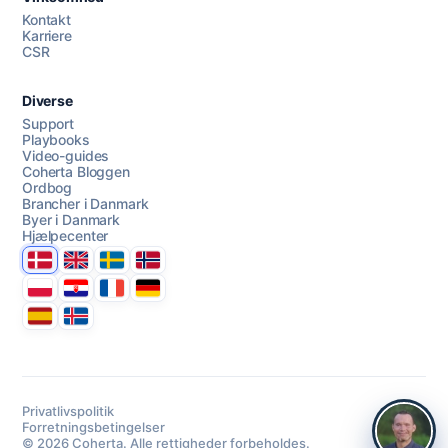
AI Campaign Assist
Kontakt
Karriere
CSR
Diverse
Support
Playbooks
Video-guides
Coherta Bloggen
Ordbog
Brancher i Danmark
Byer i Danmark
Hjælpecenter
Danmark
United Kingdom
Sverige
Norge
Polska
Hrvatska
France
Deutschland
Espana
Ísland
Privatlivspolitik
Forretningsbetingelser
© 2026 Coherta. Alle rettigheder forbeholdes.