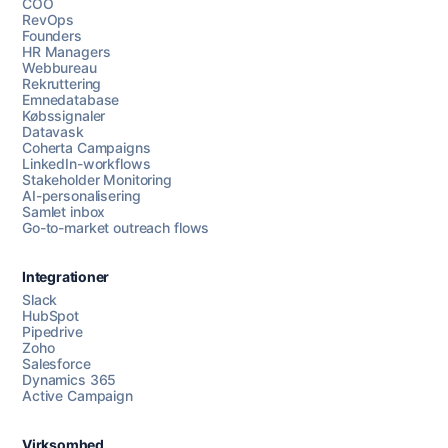
COO
RevOps
Founders
HR Managers
Webbureau
Rekruttering
Emnedatabase
Købssignaler
Datavask
Coherta Campaigns
LinkedIn-workflows
Stakeholder Monitoring
AI-personalisering
Samlet inbox
Go-to-market outreach flows
Integrationer
Slack
HubSpot
Pipedrive
Zoho
Salesforce
Dynamics 365
Chat med os
Active Campaign
Virksomhed