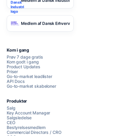
Medlem af Dansk Industri
Medlem af Dansk Erhverv
Kom i gang
Prøv 7 dage gratis
Kom godt i gang
Product Updates
Priser
Go-to-market leadlister
API Docs
Go-to-market skabeloner
Produkter
Salg
Key Account Manager
Salgsledelse
CEO
Bestyrelsesmedlem
Commercial Directors / CRO