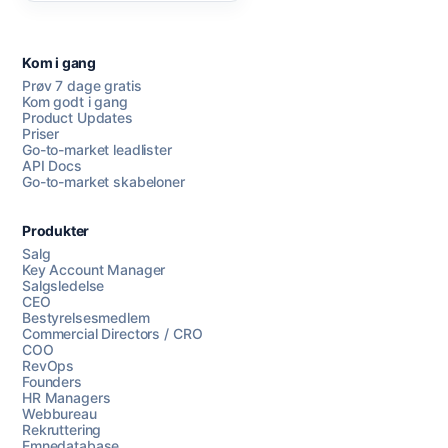
Kom i gang
Prøv 7 dage gratis
Kom godt i gang
Product Updates
Priser
Go-to-market leadlister
API Docs
Go-to-market skabeloner
Produkter
Salg
Key Account Manager
Salgsledelse
CEO
Bestyrelsesmedlem
Commercial Directors / CRO
COO
RevOps
Founders
HR Managers
Webbureau
Rekruttering
Emnedatabase