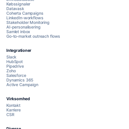
Købssignaler
Datavask
Coherta Campaigns
LinkedIn-workflows
Stakeholder Monitoring
AI-personalisering
Samlet inbox
Go-to-market outreach flows
Integrationer
Slack
HubSpot
Pipedrive
Zoho
Salesforce
Dynamics 365
Chat med os
Active Campaign
Virksomhed
AI Campaign Assist
Chat with us
Kontakt
Karriere
CSR
Diverse