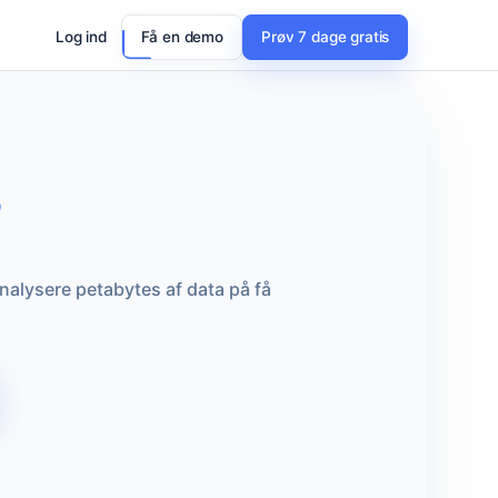
Log ind
Få en demo
Prøv 7 dage gratis
?
nalysere petabytes af data på få