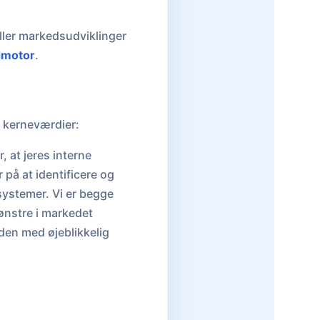
ller markedsudviklinger
dmotor
.
ke kerneværdier:
 at jeres interne
 på at identificere og
 systemer. Vi er begge
ønstre i markedet
 den med øjeblikkelig