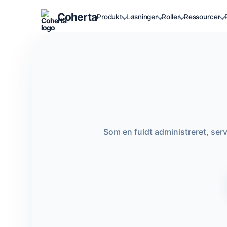
Coherta
Produkt
Løsninger
Roller
Ressourcer
Som en fuldt administreret, ser