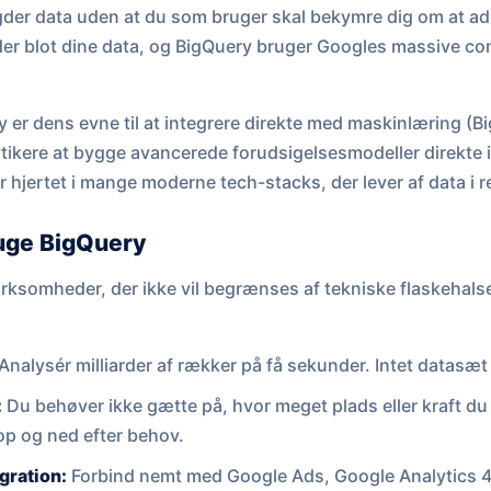
r data uden at du som bruger skal bekymre dig om at admi
der blot dine data, og BigQuery bruger Googles massive com
 er dens evne til at integrere direkte med maskinlæring (Bi
ytikere at bygge avancerede forudsigelsesmodeller direkte
r hjertet i mange moderne tech-stacks, der lever af data i re
ruge BigQuery
irksomheder, der ikke vil begrænses af tekniske flaskehalse
Analysér milliarder af rækker på få sekunder. Intet datasæt 
:
Du behøver ikke gætte på, hvor meget plads eller kraft du
op og ned efter behov.
gration:
Forbind nemt med Google Ads, Google Analytics 