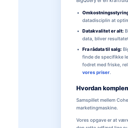
BigQuery er en kraftfuld
Omkostningsstyrin
datadisciplin at opti
Datakvalitet er alt:
B
data, bliver resultate
Fra rådata til salg:
Bi
finde de specifikke le
fodret med friske, r
vores priser
.
Hvordan komplem
Samspillet mellem Cohe
marketingmaskine.
Vores opgave er at være 
den rette adfærd lige n