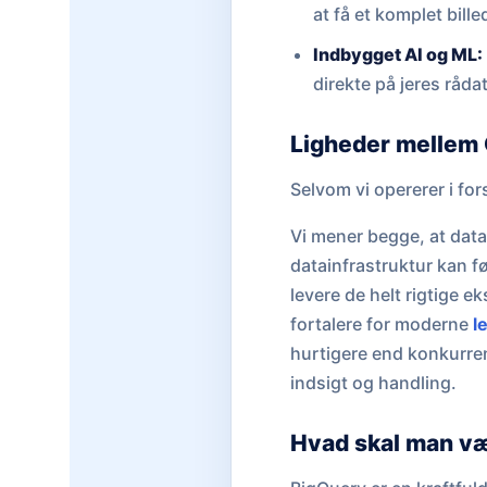
at få et komplet bill
Indbygget AI og ML:
direkte på jeres råda
Ligheder mellem
Selvom vi opererer i for
Vi mener begge, at data
datainfrastruktur kan f
levere de helt rigtige e
fortalere for moderne
l
hurtigere end konkurren
indsigt og handling.
Hvad skal man v