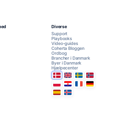
Chat med os
hed
Diverse
Support
Playbooks
Video-guides
AI Campaign Assist
Coherta Bloggen
Ordbog
Brancher i Danmark
Byer i Danmark
Hjælpecenter
Danmark
United Kingdom
Sverige
Norge
Polska
Hrvatska
France
Deutschland
Espana
Ísland