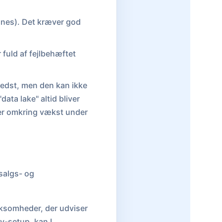
nnes). Det kræver god
 fuld af fejlbehæftet
bedst, men den kan ikke
"data lake" altid bliver
ser omkring vækst under
salgs- og
irksomheder, der udviser
y-setup, kan I