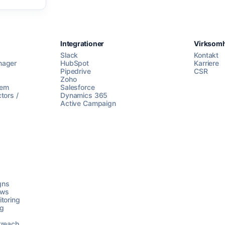
Integrationer
Virksom
Slack
Kontakt
nager
HubSpot
Karriere
Pipedrive
CSR
Zoho
lem
Salesforce
tors /
Dynamics 365
Active Campaign
gns
ows
toring
ng
treach