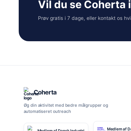
Vil du se Coherta 
Prøv gratis i 7 dage, eller kontakt os h
Coherta
Øg din aktivitet med bedre målgrupper og
automatiseret outreach
Medlem af D
Medlem af Dansk Industri