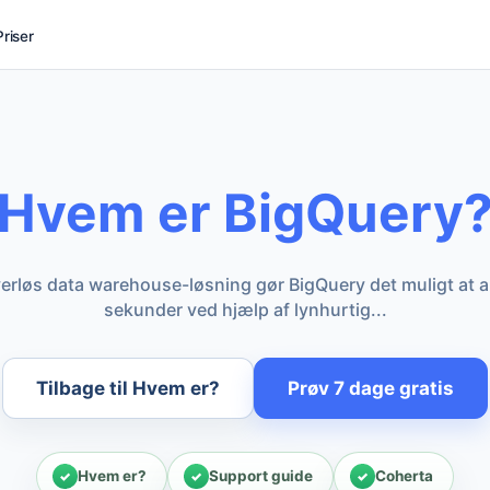
Priser
Hvem er BigQuery
verløs data warehouse-løsning gør BigQuery det muligt at a
sekunder ved hjælp af lynhurtig...
Tilbage til Hvem er?
Prøv 7 dage gratis
Hvem er?
Support guide
Coherta