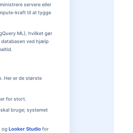
nistrere servere eller
pute-kraft til at tygge
gQuery ML), hvilket gør
 i databasen ved hjælp
altid.
. Her er de største
er for stort.
 skal bruge; systemet
4 og
Looker Studio
for