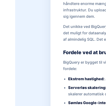
håndtere enorme mængde
infrastruktur. Du uploa
sig igennem dem.
Det unikke ved BigQuery
det muligt for dataanal
af almindelig SQL. Det e
Fordele ved at b
BigQuery er bygget til v
fordele:
Ekstrem hastighed:
Serverløs skalering
skalerer automatisk 
Sømløs Google-inte