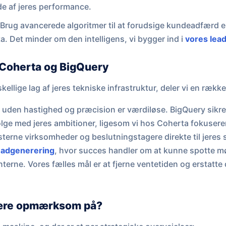
ede af jeres performance.
Brug avancerede algoritmer til at forudsige kundeadfærd e
ta. Det minder om den intelligens, vi bygger ind i
vores lea
 Coherta og BigQuery
skellige lag af jeres tekniske infrastruktur, deler vi en ræk
 uden hastighed og præcision er værdiløse. BigQuery sikrer,
ølge med jeres ambitioner, ligesom vi hos Coherta fokuserer
ksterne virksomheder og beslutningstagere direkte til jeres
eadgenerering
, hvor succes handler om at kunne spotte m
terne. Vores fælles mål er at fjerne ventetiden og erstatte
ære opmærksom på?