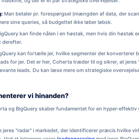
 maskine, og der er et par strategiske overvejelser:
g:
Man betaler pr. forespørgsel (mængden af data, der sca
mere sine queries, så budgettet ikke løber løbsk.
igQuery kan finde nålen i en høstak, men hvis din høstak er
t derefter.
gQuery kan fortælle jer, hvilke segmenter der konverterer 
ads for jer. Det er her, Coherta træder til og sikrer, at jeres 
elevante leads. Du kan læse mere om strategiske overvejel
enterer vi hinanden?
rta og BigQuery skaber fundamentet for en hyper-effektiv 
jeres "radar" i markedet, der identificerer præcis hvilke v
u. Ved at integrere vores
leadgenerering
med jeres BigQuer