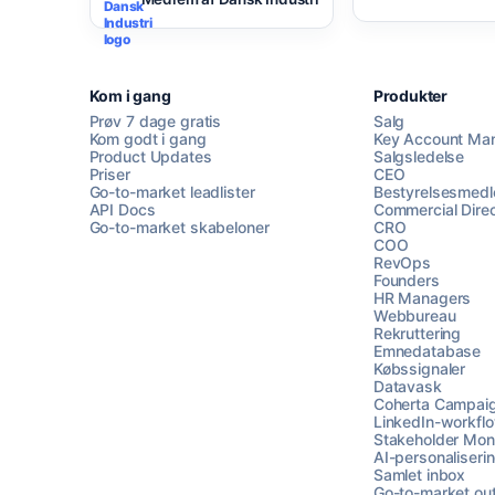
Kom i gang
Produkter
Prøv 7 dage gratis
Salg
Kom godt i gang
Key Account Ma
Product Updates
Salgsledelse
Priser
CEO
Go-to-market leadlister
Bestyrelsesmed
API Docs
Commercial Direc
Go-to-market skabeloner
CRO
COO
RevOps
Founders
HR Managers
Webbureau
Rekruttering
Emnedatabase
Købssignaler
Datavask
Coherta Campai
LinkedIn-workfl
Stakeholder Moni
AI-personaliseri
Samlet inbox
Go-to-market ou