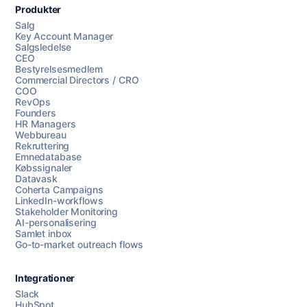
Produkter
Salg
Key Account Manager
Salgsledelse
CEO
Bestyrelsesmedlem
Commercial Directors / CRO
COO
RevOps
Founders
HR Managers
Webbureau
Rekruttering
Emnedatabase
Købssignaler
Datavask
Coherta Campaigns
LinkedIn-workflows
Stakeholder Monitoring
AI-personalisering
Samlet inbox
Go-to-market outreach flows
Integrationer
Slack
HubSpot