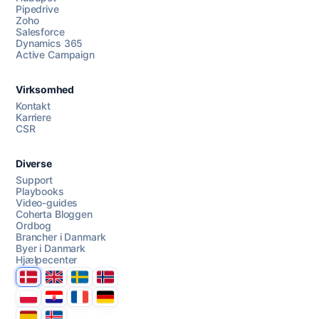
Pipedrive
Zoho
Salesforce
Dynamics 365
Chat med os
Active Campaign
Virksomhed
AI Campaign Assist
Kontakt
Karriere
CSR
Diverse
Support
Playbooks
Video-guides
Coherta Bloggen
Ordbog
Brancher i Danmark
Byer i Danmark
Hjælpecenter
Danmark
United Kingdom
Sverige
Norge
Polska
Hrvatska
France
Deutschland