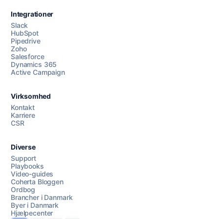
Integrationer
Slack
HubSpot
Pipedrive
Zoho
Salesforce
Dynamics 365
Chat med os
Active Campaign
Virksomhed
AI Campaign Assist
Chat with us
Kontakt
Karriere
CSR
Diverse
Support
Playbooks
Video-guides
Coherta Bloggen
Ordbog
Brancher i Danmark
Byer i Danmark
Hjælpecenter