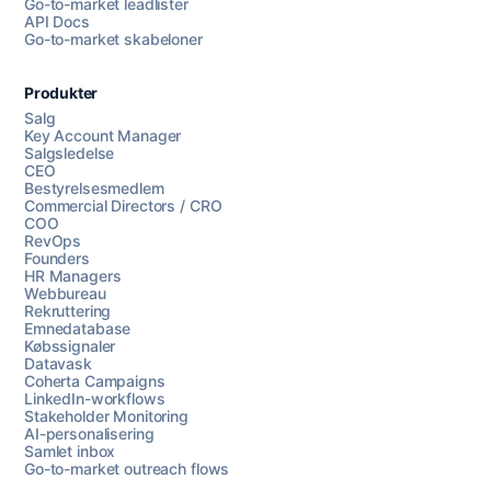
Go-to-market leadlister
API Docs
Go-to-market skabeloner
Produkter
Salg
Key Account Manager
Salgsledelse
CEO
Bestyrelsesmedlem
Commercial Directors / CRO
COO
RevOps
Founders
HR Managers
Webbureau
Rekruttering
Emnedatabase
Købssignaler
Datavask
Coherta Campaigns
LinkedIn-workflows
Stakeholder Monitoring
AI-personalisering
Samlet inbox
Go-to-market outreach flows